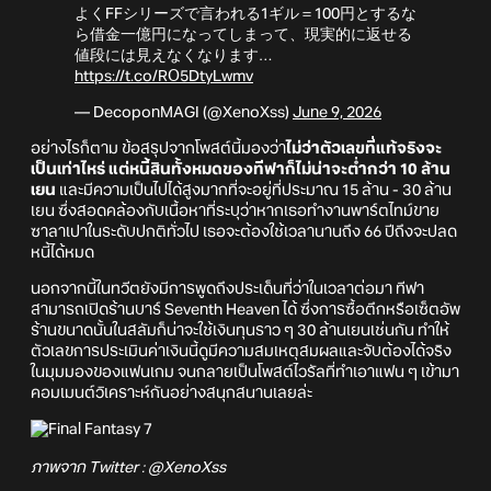
よくFFシリーズで言われる1ギル＝100円とするな
ら借金一億円になってしまって、現実的に返せる
値段には見えなくなります…
https://t.co/RO5DtyLwmv
— DecoponMAGI (@XenoXss)
June 9, 2026
อย่างไรก็ตาม ข้อสรุปจากโพสต์นี้มองว่า
ไม่ว่าตัวเลขที่แท้จริงจะ
เป็นเท่าไหร่ แต่หนี้สินทั้งหมดของทีฟาก็ไม่น่าจะต่ำกว่า 10 ล้าน
เยน
และมีความเป็นไปได้สูงมากที่จะอยู่ที่ประมาณ 15 ล้าน - 30 ล้าน
เยน ซึ่งสอดคล้องกับเนื้อหาที่ระบุว่าหากเธอทำงานพาร์ตไทม์ขาย
ซาลาเปาในระดับปกติทั่วไป เธอจะต้องใช้เวลานานถึง 66 ปีถึงจะปลด
หนี้ได้หมด
นอกจากนี้ในทวีตยังมีการพูดถึงประเด็นที่ว่าในเวลาต่อมา ทีฟา
สามารถเปิดร้านบาร์ Seventh Heaven ได้ ซึ่งการซื้อตึกหรือเซ็ตอัพ
ร้านขนาดนั้นในสลัมก็น่าจะใช้เงินทุนราว ๆ 30 ล้านเยนเช่นกัน ทำให้
ตัวเลขการประเมินค่าเงินนี้ดูมีความสมเหตุสมผลและจับต้องได้จริง
ในมุมมองของแฟนเกม จนกลายเป็นโพสต์ไวรัลที่ทำเอาแฟน ๆ เข้ามา
คอมเมนต์วิเคราะห์กันอย่างสนุกสนานเลยล่ะ
ภาพจาก Twitter : @XenoXss