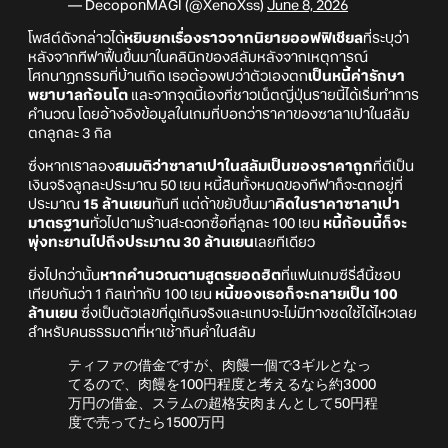
— DecoponMAGI (@XenoXss)
June 8, 2026
โพสต์ดังกล่าวได้
หยิบยกเรื่องราวจากนิยายออฟฟิเชียล
ที่ระบุว่า
หลังจากทีฟาฟื้นขึ้นมาในคลินิกของสลัมหลังจากเหตุการณ์
โศกนาฏกรรมที่บ้านเกิด เธอต้องพบว่าตัวเองตก
เป็นหนี้ค่ารักษา
พยาบาลก้อนโต
และจากจุดนี้เองที่ชาวเน็ตญี่ปุ่นรายนี้ได้เริ่มทำการ
คำนวณ โดยอ้างอิงข้อมูลในเกมที่บอกว่าราคาของซาลาเปาในสลัม
ตกลูกละ 3 กิล
ซึ่งหากเราลอง
สมมติว่าซาลาเปาในสลัมเป็นของราคาถูก
ที่ตีเป็น
เงินจริงลูกละประมาณ 50 เยน หนี้สินทั้งหมดของทีฟาก็จะตกอยู่ที่
ประมาณ
15 ล้านเยน
ทันที แต่ถ้าขยับขึ้นมา
คิดในราคาซาลาเปา
มาตรฐาน
ทั่วไปตามร้านสะดวกซื้อที่ลูกละ 100 เยน
หนี้ก้อนนี้ก็จะ
พุ่งทะยานไปถึงประมาณ 30 ล้านเยน
เลยทีเดียว
ยิ่งไปกว่านั้น
หากคำนวณตามสูตรยอดฮิต
ที่แฟนเกมซีรี่ส์นี้ชอบ
เทียบกันว่า 1 กิลเท่ากับ 100 เยน
หนี้ของเธอก็จะกลายเป็น 100
ล้านเยน
ซึ่งเป็นตัวเลขที่ดูเกินจริงและแทบจะไม่มีทางชดใช้ได้ไหวเลย
สำหรับคนธรรมดาที่หาเช้ากินค่ำในสลัม
ティファの借金ですが、肉饅一個で3ギルとなっ
てるので、肉饅を100円程度と考えるなら約3000
万円の借金、スラムの超格安肉まんとして50円程
度で売ってたら1500万円