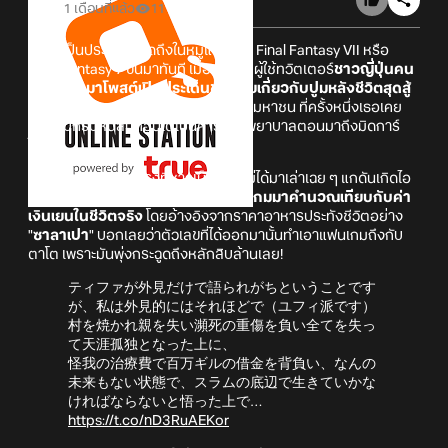
1 เดือนที่แล้ว
11
กลายเป็นประเด็นที่พูดถึงในหมู่แฟนเกม Final Fantasy VII หรือ
Final Fantasy 7 ขึ้นมาทันที เมื่อล่าสุดมีผู้ใช้ทวิตเตอร์
ชาวญี่ปุ่นคน
หนึ่งออกมาโพสต์เปิดประเด็นชวนคุยเกี่ยวกับปูมหลังชีวิตสุดสู้
ชีวิตของน้อง Tifa Lockhart
ขวัญใจมหาชน ที่ครั้งหนึ่งเธอเคย
ต้องแบกรับหนี้สินก้อนโตเป็นค่ารักษาพยาบาลตอนมาถึงมิดการ์
ใหม่ ๆ
แต่ความพีกมันอยู่ตรงที่ชาวเน็ตคนนี้ไม่ได้มาเล่าเฉย ๆ แกดันเกิดไอ
เดียบรรเจิด ลองหยิบ
เอาตัวเลขหนี้ในเกมมาคำนวณเทียบกับค่า
เงินเยนในชีวิตจริง
โดยอ้างอิงจากราคาอาหารประทังชีวิตอย่าง
"
ซาลาเปา
" บอกเลยว่าตัวเลขที่ได้ออกมานั้นทำเอาแฟนเกมถึงกับ
ตาโต เพราะมันพุ่งกระฉูดถึงหลักสิบล้านเลย!
ティファが外見だけで語られがちということです
が、私は外見的にはそれほどで（ユフィ派です）
村を焼かれ親を失い瀕死の重傷を負い全てを失っ
て天涯孤独となった上に、
怪我の治療費で百万ギルの借金を背負い、なんの
未来もない状態で、スラムの底辺で生きていかな
ければならないと悟った上で…
https://t.co/nD3RuAEKor