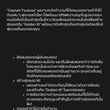
"Captain Tsubasa" ผลงานระดับตำนานที่ได้เคยมอบความเร้าใจให้
กับแฟน ๆ ฟุตบอลทั่วโลก ได้พร้อมมาเสิร์ฟความสนุกในรูปแบบของ
เกมมือถือตัวใหม่ล่าสุดนี้แล้ว! มาร่วมฝึกฝนนักเตะคนโปรดเพื่อสร้าง
สุดยอดทีม "Golden XI" พร้อมมาเปิดศึกสุดเดือดกับคู่แข่งด้วยสไตล์
ฟุตบอลในแบบของคุณ
ฝึกฝนสุดยอดผู้เล่นของคุณ!
เลือกนักเตะคนโปรด และเริ่มฝึกฝนพวกเขา! การตัดสิน
ใจของคุณในระหว่างการฝึกจะส่งผลกับค่า Stat และ
สกิลที่ได้รับของพวกเขาเป็นอย่างมาก ทุกอย่างขึ้นอยู่
กับสกิลเทรนเนอร์ของคุณแล้ว!
สร้างสุดยอด XI!
ผสมผสานเหล่านักเตะที่คุณได้พัฒนาผ่านการฝึกฝน
และสร้างทีม "Golden XI" ในแบบของคุณ
การเลือกจัดวางตำแหน่งและฟอร์เมชันที่ใช่ให้กับนัก
เตะของคุณ คือกุญแจสำคัญในการสร้างสุดยอดทีมใน
ฝัน!
รวมเหล่าท่าไม้ตายในตำนาน