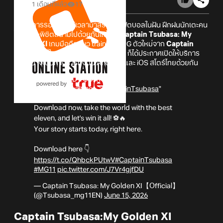
1 เดือนที่แล้ว
17
สิ้นสุดการรอคอย! ได้เวลามาสร้างทีมฟุตบอลในฝัน ฝึกฝนนักเตะคน
โปรดและพิชิตสนามไปด้วยกันแล้วใน
Captain Tsubasa: My
Golden XI
เกมมือถือแนว training RPG ตัวใหม่จาก
Captain
Tsubasa
ที่ในตอนนี้ทาง
ALPSE, INC
ก็ได้ประกาศเปิดให้บริการ
แล้วอย่างเป็นทางการทั้งบน Android และ iOS สโตร์ไทยด้วยกัน
🎉 RELEASED TODAY 🎉
Thanks for waiting... "
#CaptainTsubasa
"
officially kicks off!
Download now, take the world with the best
eleven, and let's win it all! ⚽🔥
Your story starts today, right here.
Download here 👇
https://t.co/QhbckPUtwV
#CaptainTsubasa
#MG11
pic.twitter.com/J7Vr4gjfDU
— Captain Tsubasa: My Golden XI【Official】
(@Tsubasa_mg11EN)
June 15, 2026
Captain Tsubasa:My Golden XI