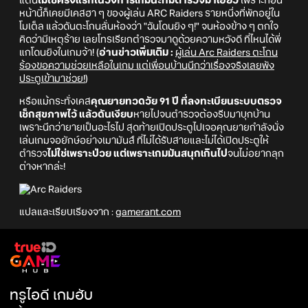
แต่นี่
ไม่ใช่ครั้งแรกในวงการเกมนะที่มีตำรวจมาเอี่ยว
เพราะก่อน
หน้านี้ก็เคยมีเคสฮา ๆ ของผู้เล่น ARC Raiders รายหนึ่งที่พักอยู่ใน
โมเต็ล แล้วดันตะโกนลั่นห้องว่า "ฉันโดนยิง ๆ!" จนห้องข้าง ๆ ตกใจ
คิดว่ามีเหตุร้าย เลยโทรเรียกตำรวจมาดูด้วยความหวังดี ที่ไหนได้พี่
แกโดนยิงในเกมจ้า! (
อ่านข่าวเพิ่มเติม :
ผู้เล่น Arc Raiders ตะโกน
ร้องขอความช่วยเหลือในเกม แต่เพื่อนบ้านนึกว่าเรื่องจริงเลยพัง
ประตูเข้ามาช่วย!
)
หรือแม้กระทั่งเคส
คุณยายทวดวัย 91 ปี ที่ลงทะเบียนระบบตรวจ
เช็กสุขภาพไว้ แล้วดันเงียบ
หายไปจนตำรวจต้องรีบมาบุกบ้าน
เพราะนึกว่ายายเป็นอะไรไป สุดท้ายเปิดประตูไปเจอคุณยายกำลังนั่ง
เล่นเกมจอยักษ์อย่างเมามันส์ ที่ไม่ได้รับสายและไม่ได้เปิดประตูให้
ตำรวจ
ไม่ใช่เพราะป่วย แต่เพราะเกมมันสนุกเกินไป
จนไม่อยากลุก
ต่างหากล่ะ!
แปลและเรียบเรียงจาก :
gamerant.com
ทรูไอดี เกมฮับ