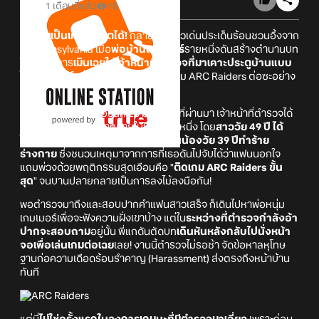
1 เดือนที่แล้ว
18
ติดเกมเป็นเหตุสังเกตได้!
กลายเป็นข่าวเด่นประเด็นร้อนชวนอึ้งจาก
รัฐ Pennsylvania เมื่อ
พ่อบ้านเกมเมอร์
รายหนึ่งดันสร้างตำนานบท
ใหม่ ด้วยการ
เมินเฉยใส่เจ้าหน้าที่ตำรวจที่มาเคาะประตูบ้านแบบ
โนสนโนแคร์
เพื่อจะรีบเดินกลับไปกดเกม ARC Raiders ต่อซะอย่าง
นั้น!
เรื่องของเรื่องคือเมื่อวันที่ 20 มิถุนายนที่ผ่านมา เจ้าหน้าที่ตำรวจได้
รับแจ้งเหตุทะเลาะวิวาทภายในบ้านหลังหนึ่ง โดย
สาววัย 49 ปี ได้
โทรแจ้งความว่าเธอโดนแฟนหนุ่มรุ่นน้องวัย 39 ปีทำร้าย
ร่างกาย
ซึ่งชนวนเหตุมาจากการที่เธอดันไปจับได้ว่าแฟนนอกใจ
แถมพ่วงด้วยพฤติกรรมสุดเอือมคือ "
ติดเกม ARC Raiders ขั้น
สุด
" จนบานปลายกลายเป็นการลงไม้ลงมือกัน!
พอตำรวจมาถึงและสอบปากคำแฟนสาวเสร็จ ก็เดินไปหาพ่อหนุ่ม
เกมเมอร์เพื่อจะฟังความฝั่งเขาบ้าง แต่ใน
ระหว่างที่ตำรวจกำลังอ้า
ปากจะสอบถาม
อยู่นั้น พี่แกดันตัดบท
เดินหันหลังกลับไปนั่งหน้า
จอเพื่อเล่นเกมต่อเฉย
เลย! งานนี้ตำรวจไม่รอช้า จัดข้อหาลหุโทษ
ฐานก่อความเดือดร้อนรำคาญ (Harassment) ส่งตรงถึงหน้าบ้าน
ทันที