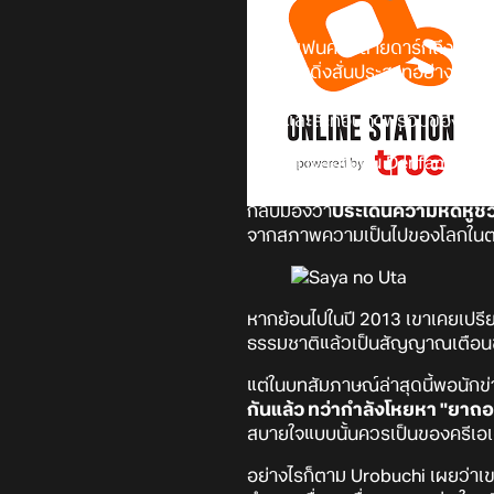
ทำเอาแฟนคลับสายดาร์กถึงกับอึ้ง
งานชวนดิ่งสั่นประสาทอย่าง Say
เปลี่ยนแปลงของโลกวิชวลโนเวลแ
สนใจและสะท้อนภาพรวมของวงการสื่
ล่าสุดทางสื่อญี่ปุ่น Denfaminic
ระดับตำนานอย่าง Saya no Uta ที่โ
กลับมองว่า
ประเด็นความหดหู่ชวน
จากสภาพความเป็นไปของโลกในตอ
หากย้อนไปในปี 2013 เขาเคยเปรี
ธรรมชาติแล้วเป็นสัญญาณเตือน
แต่ในบทสัมภาษณ์ล่าสุดนี้พอนักข่
กันแล้ว ทว่ากำลังโหยหา "ยา
สบายใจแบบนั้นควรเป็นของครีเอเต
อย่างไรก็ตาม Urobuchi เผยว่า