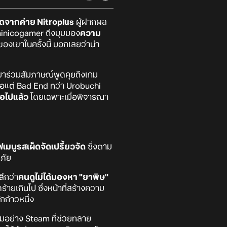
อดจากค่าย Nitroplus
ผู้ฝากผล
aminicogamer ถึงมุมมอง
ความ
องเขาในครั้งนี้ บอกเลยว่าน่า
าร่วมสัมภาษณ์พูดคุยถึงเกม
็เจอแต่ Bad End ทว่า Urobuchi
่อไปแล้ว
โดยเฉพาะเมื่อพิจารณา
เมนูรสเผ็ดจัดเปรี้ยวจัด
ซึ่งตาม
ดภัย
สึกว่า
คนดูไม่ได้มองหา "ยาพิษ"
้ายเกินไป ซึ่งหน้าที่สร้างความ
กก้าวหนึ่ง
มอย่าง Steam ที่ช่วยทลาย