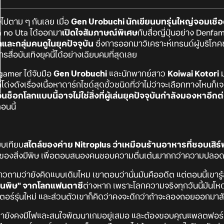
ไปตาม ๆ กันเลย เมื่อ
Gen Urobuchi นักเขียนบทรุ่นใหญ่จอมเชื
a no Uta ได้ออกมา
เปิดใจสัมภาษณ์พิเศษ
กับสื่อญี่ปุ่นอย่าง Denf
ละกลุ่มคนดูในยุคปัจจุบัน
ซึ่งการออกมาวิเคราะห์เทรนด์ผู้บริโภคข
อบันเทิงยุคนี้ได้อย่างเฉียบคมที่สุดเลย
ogamer ได้จับมือ
Gen Urobuchi
และนักพากย์สาว
Koiwai Kotori
ม
ด่งดังเรื่องเนื้อหาดาร์กไซด์สุดขั้วชนิดที่ว่าไม่ว่าจะเลือกทางไหนก
ช็อกโลกแบบนี้อาจไม่ใช่สิ่งที่ผู้เล่นยุคปัจจุบันกำลังมองหาอีกต
นนี้
ยบเทียบ
สไตล์ของค่าย Nitroplus ว่าเหมือนร้านอาหารที่ชอบเสิร์ฟ
ของสิ่งมีพิษ เพื่อตอบสนองคนชอบความตื่นเต้นมากกว่าความปลอ
าวถามว่ายังคิดแบบเดิมไหม เขาตอบว่านั่นมันคืออดีต แต่ตอนนี้เขารู้
ถอนพิษ" จากโลกแฟนตาซี
ต่างหาก เพราะโลกความจริงทุกวันนี้มันโหดร
อร์รุ่นใหม่ และส่วนตัวเขาก็คิดว่าคงจะดีกว่าถ้าจะลองถอยออกมาสั
เขายังคงมีไฟและสนใจพัฒนาเกมอยู่เสมอ และต้องขอบคุณแพลตฟอร์