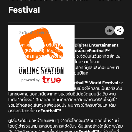
Festival
Online Station
2 เดือนที่แล้ว
21
14 พฤษภาคม 2026 –
บริษัท Konami Digital Entertainment
Limited (KONAMI)
ประกาศว่า
การแข่งขัน eFootball™
Championship 2026 World Finals
จะจัดขึ้นในวันอาทิตย์ที่ 26
กรกฎาคม ณ กรุงเทพมหานคร ประเทศไทย ภายในงาน
eFootball™ World Festival
ซึ่งจะเป็นเวทีที่ผู้เล่นระดับแนวหน้า
ของโลกมารวมตัวกันเพื่อชิงตำแหน่งแชมป์โลก
หลังจากความสำเร็จในปีที่ผ่านมา
eFootball™ World Festival
จะ
กลับมาจัดที่กรุงเทพฯ อีกครั้ง โดยเปลี่ยนเมืองให้กลายเป็นเวทีระดับ
โลกของเกม นอกเหนือจากการแข่งขันอีสปอร์ตแบบดั้งเดิม งาน
เทศกาลนี้ยังนำเสนอคอนเทนต์ที่หลากหลายและกิจกรรมให้ผู้เข้า
ร่วมได้ทดลองเล่นจริง เพื่อมอบประสบการณ์ที่ครบถ้วนและเต็ม
อรรถรสของโลก
eFootball™
ผู้เล่นระดับแนวหน้าและแฟน ๆ จากทั่วโลกจะมารวมตัวกันในงานนี้
โดยผู้เข้าร่วมสามารถรับชมการแข่งขันระดับโลกอย่างใกล้ชิด พร้อม
สัมผัสพลังและความหลงใหลของชุมชน
eFootball™
อย่างเต็มที่