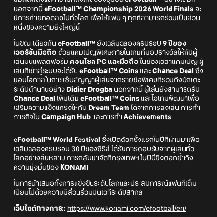
นอกจากนี้
eFootball™ Championship 2026 World Finals
จะ
มีการถ่ายทอดสดไปทั่วโลก เพื่อให้แฟน ๆ ทุกที่สามารถร่วมเป็นส่วน
หนึ่งของความยิ่งใหญ่นี้
ในขณะเดียวกัน
eFootball™
ยังเฉลิมฉลองครบรอบ
9 ปีของ
เวอร์ชันมือถือ
ด้วยแคมเปญพิเศษภายในเกมที่มอบรางวัลให้กับผู้
เล่นบนแพลตฟอร์ม
คอนโซล PC และมือถือ
ในช่วงเวลาแคมเปญ ผู้
เล่นที่เข้าสู่ระบบจะได้รับ
eFootball™ Coins
และ
Chance Deal
ซึ่ง
มอบโอกาสในการเซ็นสัญญาผู้เล่นจากรายชื่อพิเศษที่รวมถึงนักเตะ
ระดับตำนานอย่าง
Didier Drogba
นอกจากนี้ ผู้เล่นยังสามารถรับ
Chance Deal
เพิ่มเติม
eFootball™ Coins
และไอเทมพัฒนาเพื่อ
เสริมความแข็งแกร่งให้กับ
Dream Team
ได้จากการลงเล่น การทำ
ภารกิจใน
Campaign Hub
และการทำ
Achievements
eFootball™ World Festival
ซึ่งเปิดตัวครั้งแรกในปีที่ผ่านมาเพื่อ
เฉลิมฉลองครบรอบ 30 ปีของซีรีส์ ได้รับการตอบรับจากผู้เล่นทั่ว
โลกอย่างล้นหลาม การกลับมาจัดที่กรุงเทพฯ ในปีนี้ยิ่งตอกย้ำถึง
ความมุ่งมั่นของ
KONAMI
ในการนำเสนอทั้งการแข่งขันระดับโลกและประสบการณ์แฟนที่เต็ม
เปี่ยมไปด้วยความมีส่วนร่วมบนเวทีระดับสากล
เว็บไซต์ทางการ::
https://www.konami.com/efootball/en/