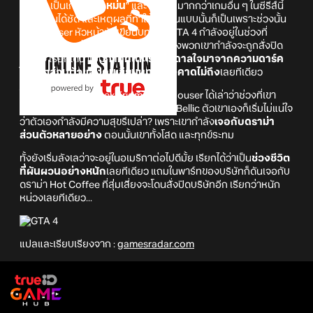
GTA 4
เป็นเกมที่ "
มืดหม่น
" และ "
หดหู่
" มากกว่าเกมอื่น ๆ ในซีรีส์นี้
อย่างเห็นได้ชัด และเหตุผลที่ทำให้มันเป็นแบบนั้นก็เป็นเพราะช่วงนั้น
Dan Houser หัวหน้านักเขียนบทของ GTA 4 กำลังอยู่ในช่วงที่
ประสบกับดราม่า และกังวลว่าบริษัทของพวกเขากำลังจะถูกสั่งปิด
นั่นเอง เรียกได้ว่าเป็น
ภาคที่ได้แรงบันดาลใจมาจากความดาร์ค
ในชีวิตส่วนตัวของคนเขียนบทอย่างคาดไม่ถึง
เลยทีเดียว
โดยจากพอดแคสต์ Lex Fridman ตัว Houser ได้เล่าว่าช่วงที่เขา
กำลังเขียนเนื้อเรื่องของตัวละคร Niko Bellic ตัวเขาเองก็เริ่มไม่แน่ใจ
ว่าตัวเองกำลังมีความสุขรึเปล่า? เพราะเขากำลัง
เจอกับดราม่า
ส่วนตัวหลายอย่าง
ตอนนั้นเขาทั้งโสด และทุกข์ระทม
ทั้งยังเริ่มลังเลว่าจะอยู่ในอเมริกาต่อไปดีมั้ย เรียกได้ว่าเป็น
ช่วงชีวิต
ที่ผันผวนอย่างหนัก
เลยทีเดียว แถมในพาร์ทของบริษัทก็ดันเจอกับ
ดราม่า Hot Coffee ที่สุ่มเสี่ยงจะโดนสั่งปิดบริษัทอีก เรียกว่าหนัก
หน่วงเลยทีเดียว...
แปลและเรียบเรียงจาก :
gamesradar.com