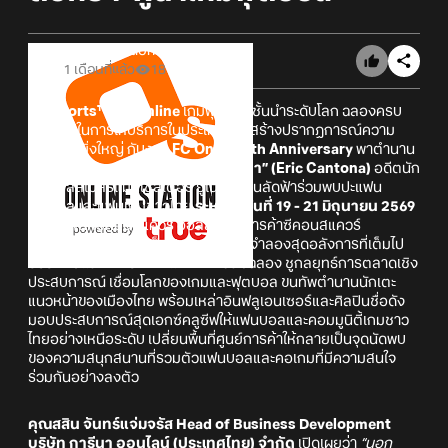
Online Station
1 เดือนที่แล้ว
18
EA Sports™ FC Online
เกมฟุตบอลชั้นนำระดับโลก ฉลองครบ
รอบ 8 ปีในการให้บริการในประเทศไทย สร้างปรากฏการณ์ความ
มันส์ครั้งยิ่งใหญ่ กับงาน
FC Online 8th Anniversary
พาตำนาน
นักเตะฟุตบอลระดับโลก
“เอริก คันโตนา” (Eric Cantona)
อดีตนัก
ฟุตบอลสโมสรแมนเชสเตอร์ ยูไนเต็ด บินลัดฟ้าร่วมพบปะแฟน
ฟุตบอลและแฟนเกมชาวไทย
ระหว่างวันที่ 19 - 21 มิถุนายน 2569
เนรมิตพื้นที่ซีคอนสแควร์ ฮอลล์ ศูนย์การค้าซีคอนสแควร์
ศรีนครินทร์ ให้กลายเป็นสนามฟุตบอลจำลองสุดอลังการที่เต็มไป
ด้วยสีสันและบรรยากาศแห่งการเฉลิมฉลอง ชูกลยุทธ์การตลาดเชิง
ประสบการณ์ เชื่อมโลกของเกมและฟุตบอล ขนทัพตำนานนักเตะ
แนวหน้าของเมืองไทย พร้อมเหล่าอินฟลูเอนเซอร์และศิลปินชื่อดัง
มอบประสบการณ์สุดเอกซ์คลูซีฟให้แฟนบอลและคอมมูนิตี้เกมชาว
ไทยอย่างเหนือระดับ เปลี่ยนพื้นที่ศูนย์การค้าให้กลายเป็นจุดนัดพบ
ของความสนุกสนานที่รวมตัวแฟนบอลและคอเกมที่มีความสนใจ
ร่วมกันอย่างลงตัว
คุณสสิน จันทร์แจ่มจรัส Head of Business Development
บริษัท การีนา ออนไลน์ (ประเทศไทย) จำกัด
เปิดเผยว่า
“นอก