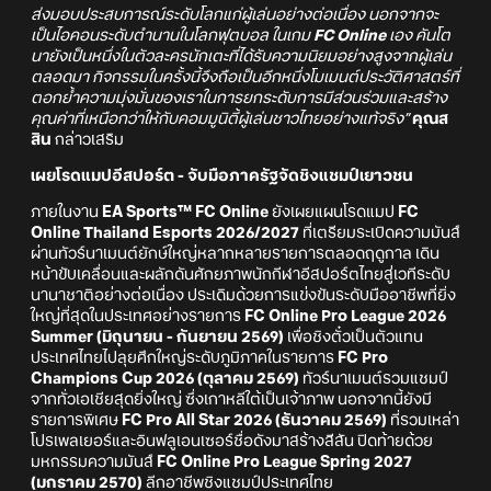
ส่งมอบประสบการณ์ระดับโลกแก่ผู้เล่นอย่างต่อเนื่อง นอกจากจะ
เป็นไอคอนระดับตำนานในโลกฟุตบอล ในเกม
FC Online
เอง คันโต
นายังเป็นหนึ่งในตัวละครนักเตะที่ได้รับความนิยมอย่างสูงจากผู้เล่น
ตลอดมา กิจกรรมในครั้งนี้จึงถือเป็นอีกหนึ่งโมเมนต์ประวัติศาสตร์ที่
ตอกย้ำความมุ่งมั่นของเราในการยกระดับการมีส่วนร่วมและสร้าง
คุณค่าที่เหนือกว่าให้กับคอมมูนิตี้ผู้เล่นชาวไทยอย่างแท้จริง”
คุณส
สิน
กล่าวเสริม
เผยโรดแมปอีสปอร์ต - จับมือภาครัฐจัดชิงแชมป์เยาวชน
ภายในงาน
EA Sports™ FC Online
ยังเผยแผนโรดแมป
FC
Online Thailand Esports 2026/2027
ที่เตรียมระเบิดความมันส์
ผ่านทัวร์นาเมนต์ยักษ์ใหญ่หลากหลายรายการตลอดฤดูกาล เดิน
หน้าขับเคลื่อนและผลักดันศักยภาพนักกีฬาอีสปอร์ตไทยสู่เวทีระดับ
นานาชาติอย่างต่อเนื่อง ประเดิมด้วยการแข่งขันระดับมืออาชีพที่ยิ่ง
ใหญ่ที่สุดในประเทศอย่างรายการ
FC Online Pro League 2026
Summer (มิถุนายน - กันยายน 2569)
เพื่อชิงตั๋วเป็นตัวแทน
ประเทศไทยไปลุยศึกใหญ่ระดับภูมิภาคในรายการ
FC Pro
Champions Cup 2026 (ตุลาคม 2569)
ทัวร์นาเมนต์รวมแชมป์
จากทั่วเอเชียสุดยิ่งใหญ่ ซึ่งเกาหลีใต้เป็นเจ้าภาพ นอกจากนี้ยังมี
รายการพิเศษ
FC Pro All Star 2026 (ธันวาคม 2569)
ที่รวมเหล่า
โปรเพลเยอร์และอินฟลูเอนเซอร์ชื่อดังมาสร้างสีสัน ปิดท้ายด้วย
มหกรรมความมันส์
FC Online Pro League Spring 2027
(มกราคม 2570)
ลีกอาชีพชิงแชมป์ประเทศไทย