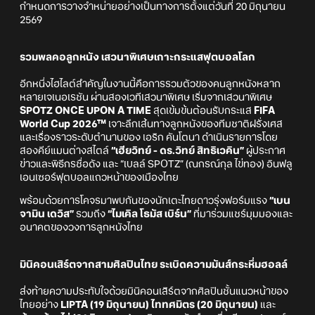
กำหนดการวางจำหน่ายอย่างเป็นทางการตั้งแต่วันที่ 20 มิถุนายน
2569
รวมพลคอลูกหนัง เสวนาพิเศษเกาะกระแสฟุตบอลโลก
อีกหนึ่งไฮไลต์สำคัญในงานนี้คือการรวมตัวของคนลูกหนังหลาก
หลายเจเนอเรชัน ผ่านสองเวทีเสวนาพิเศษ เริ่มจากเสวนาพิเศษ
SPOTZ ONCE UPON A TIME
สุดเข้มข้นต้อนรับกระแส
FIFA
World Cup 2026™
เจาะลึกเส้นทางลูกหนังของทีมชาติฝรั่งเศส
และเรื่องราวระดับตำนานของ เอริก คันโตนา ดำเนินรายการโดย
สองคีย์แมนต่างสไตล์
“เฮียวิทย์ - ดร.วิทย์ สิทธิเวคิน”
ผู้ประกาศ
ข่าวและพิธีกรชื่อดัง และ “เบลล์ SPOTZ” (ณกรณ์กุล ไข่ทอง) อินฟลู
เอนเซอร์ฟุตบอลแถวหน้าของเมืองไทย
พร้อมด้วยการโคจรมาพบกันของนักเตะไทยดาวรุ่งฟอร์มแรง
“เบน
จามิน เดวิส”
รวมถึง
“ไมเคิล โธมัส เบิร์น”
ที่มาร่วมแชร์มุมมองและ
อนาคตของวงการลูกหนังไทย
มินิคอนเสิร์ตจากสามศิลปินไทย ระเบิดความมันส์กระหึ่มฮอลล์
ส่งท้ายความประทับใจด้วยมินิคอนเสิร์ตจากศิลปินชั้นแนวหน้าของ
ไทยอย่าง
LIPTA (19 มิถุนายน) ไททศมิตร (20 มิถุนายน)
และ