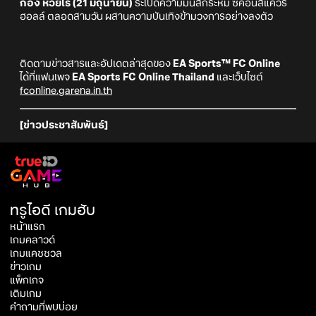
ก้อง ห้วยไร่ (21 มิถุนายน)
ระเบิดความมันส์กระหึ่ม ซีคอนสแควร์
ฮอลล์ ตลอดสามวัน ผสานความบันเทิงข้ามวงการอย่างลงตัว
ติดตามข่าวสารและอัปเดตล่าสุดของ
EA Sports™ FC Online
ได้ที่แฟนเพจ
EA Sports FC Online Thailand
และเว็บไซต์
fconline.garena.in.th
[ข่าวประชาสัมพันธ์]
ทรูไอดี เกมฮับ
หน้าแรก
เกมคลาวด์
เกมแคชชวล
ข่าวเกม
แพ็กเกจ
เติมเกม
คำถามที่พบบ่อย