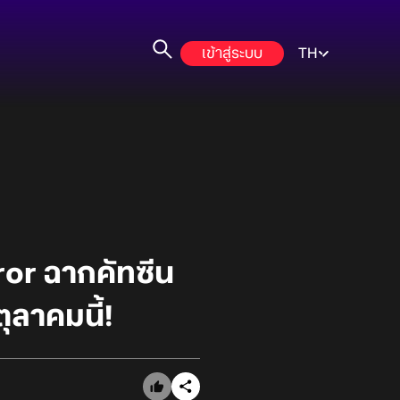
เข้าสู่ระบบ
TH
ror ฉากคัทซีน
ลาคมนี้!