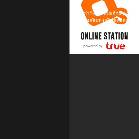
เตรียมดำดิ่งเปิดโปงเรื่องราวสุดห
ที่มาพร้อมกับฉากคัทซีนแบบใช้ค
วางจำหน่ายบน PS5, Xbox Series
Tenebris Somnia - 