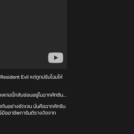
 Resident Evil แต่ถูกปรับโฉมให้
งเกมนี้กลับซ่อนอยู่ในฉากคัทซีน...
งกันอย่างชัดเจน นั่นคือฉากคัทซีน
์มืออาชีพการันตีรางวัลจาก