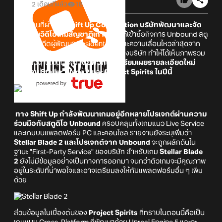
2 เดือนที่แล้ว
18
เมื่อเดือนที่ผ่านมา
Shift Up Corporation
บริษัทพัฒนาและจัด
จำหน่ายวิดีโอเกมสัญชาติเกาหลีใต้
ได้เข้าซื้อกิจการ Unbound สตู
ดิโอของอดีตผู้พัฒนา Resident Evil และความเลื่อนไหวล่าสุดจาก
รายงานผลประกอบการทางการเงินของบริษัท ทำให้ได้เห็นภาพรวม
และแผนงานในอนาคต
โดยพวกเขาเตรียมเผยรายละเอียดใหม่
ของเกม
Stellar Blade 2 และ Project Spirits
ในปีนี้
ทาง Shift Up กำลังพัฒนาเกมอยู่อีกหลายโปรเจกต์ผ่านความ
ร่วมมือกับสตูดิโอ Unbound
ครอบคลุมทั้งเกมแนว Live Service
และเกมบนแพลตฟอร์ม PC และคอนโซล รายงานยังระบุเพิ่มว่า
Stellar Blade 2 และโปรเจกต์จาก Unbound
จะถูกผลักดันใน
ฐานะ "First-Party Service" ของบริษัท สำหรับเกม
Stellar Blade
2
ยังไม่มีข้อมูลอย่างเป็นทางการออกมา จนกว่าตัวเกมจะมีคุณภาพ
อยู่ในระดับที่น่าพอใจและอาจเตรียมลงให้กับแพลตฟอร์มอื่น ๆ เพิ่ม
ด้วย
ส่วนข้อมูลในเบื้องต้นของ
Project Spirits
ที่ทราบในตอนนี้คือเป็น