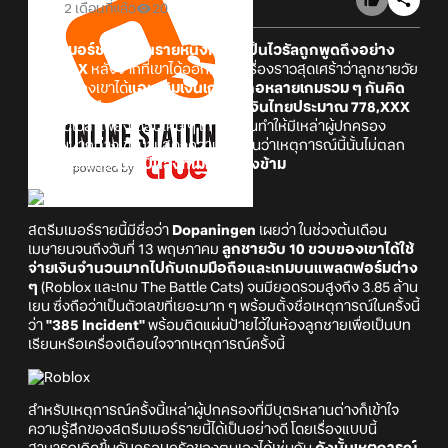
2 เดือนที่แล้ว
20
สตรีมเมอร์ชาวญี่ปุ่นรายหนึ่งกำลังเป็นไวรัลถูกพูดถึงอย่าง
มากบน X
หลังจากที่เขาได้ออกมาเล่าเรื่องราวสุดเศร้าว่าลูกชายวัย
10 ขวบของเขาได้
แอบเติมเงินเกมมือถือหลายเกมรวม ๆ กันคิด
เป็นเงินสูงถึง 3.85 ล้านเยน
คิดเป็นเงินไทยประมาณ 778,XXX
บาท
ในเวลาเพียงเดือนเศษ ๆ เท่านั้น นั่นทำให้มีเหล่าผู้ปกครอง
จำนวนมากต่างเข้ามาแสดงความคิดเห็นว่าเหตุการณ์นี้นั้นไม่ตลก
เลยแม้แต่น้อย
และเป็นสิ่งที่ไม่ควรมองข้าม
สตรีมเมอร์รายนี้มีชื่อว่า
Dopaningen
เผยว่า ในช่วงต้นเดือน
เมษายนจนถึงวันที่ 13 พฤษภาคม
ลูกชายวับ 10 ขวบของเขาได้ใช้
จ่ายเงินจำนวนมากไปกับเกมมือถือและเกมบนแพลตฟอร์มต่าง
ๆ
(Roblox และเกม The Battle Cats) จนมียอดรวมสูงถึง 3.85 ล้าน
เยน ซึ่งถือว่าเป็นตัวเลขที่เยอะมาก ๆ พร้อมตั้งชื่อเหตุการณ์ในครั้งนี้
ว่า
"385 Incident"
พร้อมติดแผ่นป้ายไว้ในห้องลูกชายเพื่อเป็นบท
เรียนหรือเครื่องเตือนใจจากเหตุการณ์ครั้งนี้
สำหรับเหตุการณ์ครั้งนี้เหล่าผู้ปกครองที่มีบุตรหลานต่างก็เข้าใจ
ความรู้สึกของสตรีมเมอร์รายนี้ได้เป็นอย่างดี โดยเรื่องแบบนี้