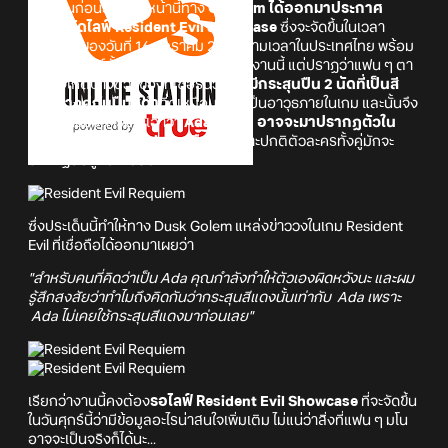
ขอเกริ่นก่อนว่า ก่อนหน้านี้ทาง
Capcom ได้ออกมาประกาศ
เตรียมจัดไลฟ์ Resident Evil Showcase
ซึ่งจะจัดขึ้นในเวลา
05.00 น. ของวันที่ 16 มกราคม 2026 ตามเวลาในประเทศไทย พร้อม
ทั้งเผยทีเซอร์สั้น ๆ เพื่อเป็นการโปรโมตงานนี้ แต่ปราฏว่าแฟน ๆ ตา
ดีไปสังเกตบางช่วงของทีเซอร์นี้ว่า
มันมีกระสุนปืน 2 นัดที่เป็นสี
แดงวางคู่กับปืนสีดำ
ที่ดูเหมือนว่าจะเป็นอาวุธภายในเกม และนั้นจึง
เป็นที่มาของการมโนเอาว่า
Ada Wong อาจจะมาปรากฏตัวใน
Resident Evil Requiem หรือไม่
เพราะปกติตัวละครทั้งคู่มักจะ
ปรากฏตัวคู่กันเสมอมา
ซึ่งประเด็นนี้ทำให้ทาง Dusk Golem แหล่งข่าววงในเกม Resident
Evil ที่เชื่อถือได้ออกมาเผยว่า
"สำหรับคนที่คิดว่าเป็น Ada คุณกำลังทำให้ตัวเองผิดหวังนะ และผม
รู้สึกสงสัยว่าทำไมถึงคิดกันว่ากระสุนสีแดงนั้นเท่ากับ Ada เพราะ
Ada ไม่เคยใช้กระสุนสีแดงมาก่อนเลย"
เรียกว่างานนี้คงต้อง
รอไลฟ์ Resident Evil Showcase
ที่จะจัดขึ้น
ในวันศุกร์นี้ว่ามีข้อมูลอะไรน่าสนใจเพิ่มเติม ไม่แน่ว่าสิ่งที่แฟน ๆ มโน
อาจจะเป็นจริงก็ได้นะ...