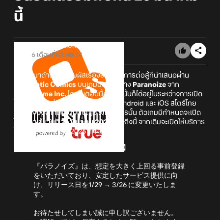
นี้
Online Station
6 เดือนที่แล้ว
24
เตรียมมาดำดิ่งและสัมผัสเรื่องราวแห่งการต่อสู้ที่นำเสนอผ่าน
Cinematic Comics
บนเกมมือถืออย่าง
Paranoize
จาก
ZigZaGame Inc.
โดยในตอนนี้ตัวเกมนั้นก็ได้อยู่ในระหว่างการเปิด
ให้ลงทะเบียนล่วงหน้าอยู่ในขณะนี้ทั้ง Android และ iOS สโตร์ไทย
และอ้างอิงจากโพสต์บนบัญชี X ทางการนั้น ตัวเกมมีกำหนดจะเปิด
ให้บริการในวันที่
26 มีนาคม 2026
ที่จะถึงนี้ จากเดิมจะเปิดให้บริการ
ในวันที่ 29 มกราคม 2026 ที่ผ่านมา
【リリース日変更のお知らせ】
『パラノイズ』は、想定を大きく上回る事前登録
をいただいており、安定したサービス提供に向
け、リリース日を1/29 → 3/26 に変更いたしま
す。
お待たせしてしまい誠に申し訳ございません。