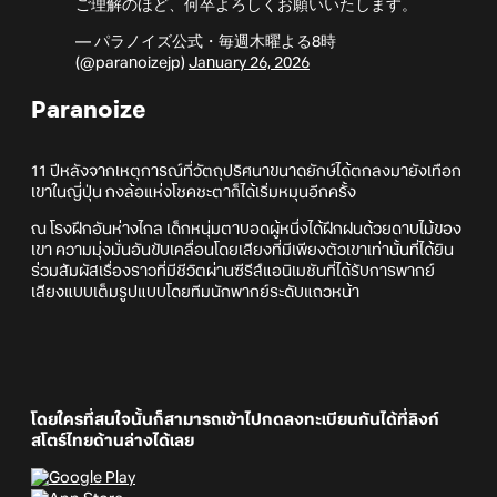
ご理解のほど、何卒よろしくお願いいたします。
— パラノイズ公式・毎週木曜よる8時
(@paranoizejp)
January 26, 2026
Paranoize
11 ปีหลังจากเหตุการณ์ที่วัตถุปริศนาขนาดยักษ์ได้ตกลงมายังเทือก
เขาในญี่ปุ่น กงล้อแห่งโชคชะตาก็ได้เริ่มหมุนอีกครั้ง
ณ โรงฝึกอันห่างไกล เด็กหนุ่มตาบอดผู้หนึ่งได้ฝึกฝนด้วยดาบไม้ของ
เขา ความมุ่งมั่นอันขับเคลื่อนโดยเสียงที่มีเพียงตัวเขาเท่านั้นที่ได้ยิน
ร่วมสัมผัสเรื่องราวที่มีชีวิตผ่านซีรีส์แอนิเมชันที่ได้รับการพากย์
เสียงแบบเต็มรูปแบบโดยทีมนักพากย์ระดับแถวหน้า
โดยใครที่สนใจนั้นก็สามารถเข้าไปกดลงทะเบียนกันได้ที่ลิงก์
สโตร์ไทยด้านล่างได้เลย