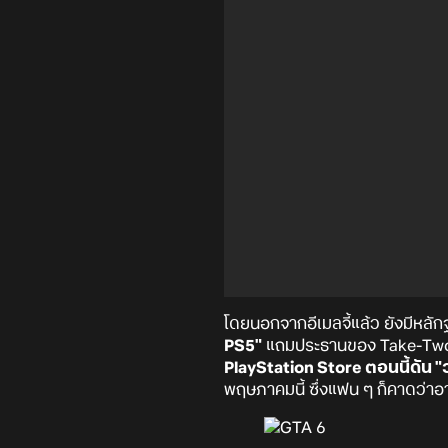
โดยนอกจากอีเมลจี้แล้ว ยังมีหลักฐา
PS5"
แถมประธานของ Take-Two เอ
PlayStation Store ตอนนี้ดัน "
พฤษภาคมนี้ ซึ่งแฟน ๆ ก็คาดว่าอาจ