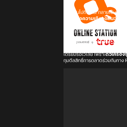
จะบีบกันไปถึงไหน! กลายเป็นประเด็
พร้อมข้อความเชิงกดดันว่า "อยาก
วันวางขายหลุดออกมาด้วย จนทำเ
Rockstar มาไว้ในมือคนเดียวหรือ
ดูท่าว่าคำว่า "
Exclusive
" ของ So
เครื่อง PS4 แต่ดันไปกด Wishlist
เตรียมรอไว้เลย เพราะ
ตัวเครื่อง
กุมดีลสิทธิ์การตลาดร่วมกับทาง 