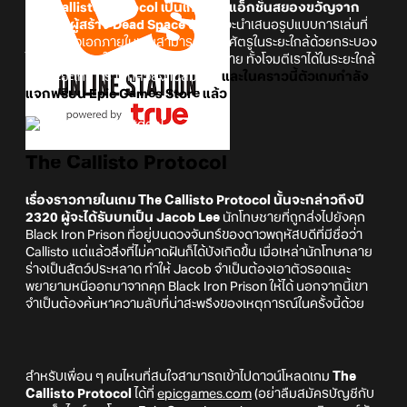
The Callisto Protocol เป็นเกมแนวแอ็กชั่น
สยองขวัญ
จาก
อดีตทีมผู้สร้าง Dead Space
ตัวเกมจะนำเสนอรูปแบบการเล่นที่
ท้าทาย ตัวเอกภายในเกมสามารถโจมตีศัตรูในระยะใกล้ด้วยกระบอง
ไฟฟ้า ศัตรูภายในเกมก็มีความหลากหลาย ทั้งโจมตีเราได้ในระยะใกล้
หรือระยะไกล กราฟิกสวยงามสมจริง
และในคราวนี้ตัวเกมกำลัง
แจกฟรีบน Epic Games Store แล้ว
The Callisto Protocol
เรื่องราวภายในเกม The Callisto Protocol นั้นจะกล่าวถึงปี
2320 ผู้จะได้รับบทเป็น Jacob Lee
นักโทษชายที่ถูกส่งไปยังคุก
Black Iron Prison ที่อยู่บนดวงจันทร์ของดาวพฤหัสบดีที่มีชื่อว่า
Callisto แต่แล้วสิ่งที่ไม่คาดฝันก็ได้บังเกิดขึ้น เมื่อเหล่านักโทษกลาย
ร่างเป็นสัตว์ประหลาด ทำให้ Jacob จำเป็นต้องเอาตัวรอดและ
พยายามหนีออกมาจากคุก Black Iron Prison ให้ได้ นอกจากนี้เขา
จำเป็นต้องค้นหาความลับที่น่าสะพรึงของเหตุการณ์ในครั้งนี้ด้วย
สำหรับเพื่อน ๆ คนไหนที่สนใจสามารถเข้าไปดาวน์โหลดเกม
The
Callisto Protocol
ได้ที่
epicgames.com
(อย่าลืมสมัครบัญชีกับ