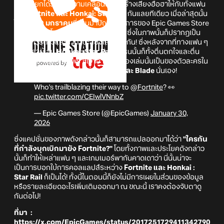
น่าจะเรียกได้ว่าเป็นความเคลื่อนไหวที่สร้างเสียงฮือฮาให้กับทั้งแฟน
เกม
Fortnite และ Honkai: Star Rail
กันแลยทีเดียว เมื่อล่าสุดนั้น
ในวันที่
30 มกราคม
ที่ผ่านมาบัญชีทางการของ Epic Games Store
นั้นก็ได้มีการโพสต์ภาพปริศนาออกมา ! ซึ่งในภาพนั้นก็ปรากฎเป็น
ภาพอาวุธดาวและคาตานะสองเล่มด้วยกัน! ซึ่งหลังจากที่ทางแฟน ๆ
และเหล่าผู้เล่น
Honkai: Star Rail
ได้เห็นนั้นก็ทั้งตื่นตกใจและตื่น
เต้นในคราเดียวกัน เพราะเจ้าอาวุธทั้งสองเล่มนั้นเป็นของตัวละครใน
เกม Honkai : Star Rail อย่าง
Kafka และ Blade
นั่นเอง!
Who's trailblazing their way to
@Fortnite
? 👀
pic.twitter.com/CEIwlVNnbZ
— Epic Games Store (@EpicGames)
January 30,
2026
ซึ่งแคปชั่นของภาพดังกล่าวนั้นก็สามารถแปลออกมาได้ว่า
"ใครกัน
ที่กำลังบุกเบิกมายัง Fortnite?"
โดยทั้งภาพและประโยคดังกล่าว
นั้นก็ทำให้เหล่าแฟน ๆ และเกมเมอร์พากันคาดเดาว่า นี่นั้นน่าจะ
เป็นการบอกใบ้การคอลแลปส์ระหว่าง
Fortnite และ Honkai :
Star Rail
ก็เป็นได้! ทั้งนี้ในตอนนี้ก็ยังไม่มีการเผยในส่วนของข้อมูล
หรือรายละเอียดอะไรเพิ่มเติมออกมา ณ ขณะนี้ เราคงต้องจับตาดู
กันต่อไป!
ที่มา :
https://x.com/EpicGames/status/2017251729411342790