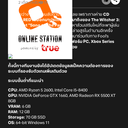
2 เดือนที่แล้ว
18
บอกเลยว่างานนี้เตรียมลับดาบรอไว้ได้เลย เพราะทางค่าย
CD
Projekt RED ได้ออกมาประกาศการมาถึงของ
The Witcher 3:
Wild Hunt "Song of The Past"
เนื้อหาส่วนเสริมใหม่ที่จะพาผู้เล่น
เดินทางไปพร้อมกับ Geralt of Rivia นักล่าอสูรในตำนานอีกครั้ง
สำหรับเนื้อหาส่วนเสริมนี้จะเป็นการพัฒนาร่วมกับทาง Fool's
Theory และจะ
วางจำหน่ายบนแพลตฟอร์ม PC, Xbox Series
X|S, และ PlayStation 5 ในปีหน้านี้ด้วย
ทั้งนี้ทางทีมงานยังได้อัปเดตข้อมูลสเป็คความต้องการของ
ระบบที่รองรับตัวเกมเพิ่มเติมด้วย
ระบบขั้นต่ำที่แนะนำ
CPU:
AMD Ryzen 5 2600, Intel Core i5-8400
GPU:
NVIDIA GeForce GTX 1660, AMD Radeon RX 5500 XT
8GB
VRAM:
6 GB
RAM:
12 GB
Storage:
70 GB SSD
OS:
64-bit Windows 11