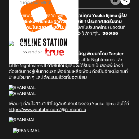
1 เดือนที่แล้ว
18
บอกเลยแฟน ๆ ห้ามพลาด เพราะในคราวนี้
คุณ
Yuuka Iijima
ผู้รับ
บทเป็น Rinko Nishida จาก Silent Hill f
ประกาศสตรีมเกม
REANIMAL
ในเวลา 19.00 น.
(ตามเวลาในประเทศไทย) ของวันที่
19 มิถุนายนนี้
บนช่องยูทูบ いいじまゆうかです。ของเธอ
REANIMAL เป็นเกมผจญภัย สยองขวัญ พัฒนาโดย Tarsier
Studios
ที่เคยฝากผลงานมาแล้วอย่าง Little Nightmares และ
Little Nightmares II ภายในเกมผู้เล่นจะได้รับบทเป็นสองพี่น้องที่
ต้องเดินทางสู่เส้นทางนรกเพื่อช่วยเหลือเพื่อน ถือเป็นอีกหนึ่งเกมที่
น่าสนใจมาก ๆ และได้คะแนนรีวิวที่ยอดเยี่ยม
เพื่อน ๆ ที่สนใจสามาเข้าไปดูสตรีมเกมของคุณ Yuuka Iijima กันได้ที่
https://www.youtube.com/@n_moon_a