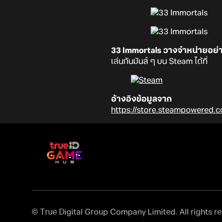
33 Immortals วางจำหน่ายอย่
เล่นกันมันส์ ๆ บน Steam ได้ที่
อ้างอิงข้อมูลจาก
https://store.steampowered.
© True Digital Group Company Limited. All rights r