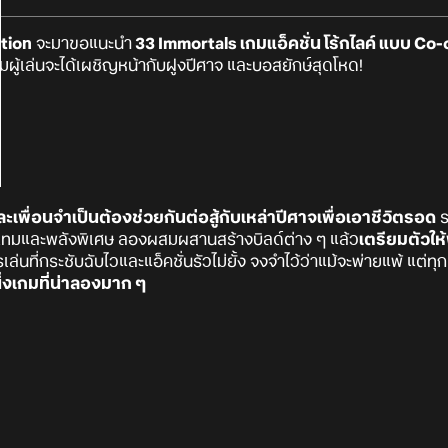
ation
จะมาขอแนะนำ
33 Immortals
เกมแอ็คชั่น โร้กไลค์ แบบ Co-o
กมผู้เล่นจะได้เผชิญหน้ากับฝูงปีศาจ และบอสยักษ์สุดโหด!
พื่อนจำเป็นต้องช่วยกันต่อสู้กับเหล่าปีศาจเพื่อเอาชีวิตรอด
ร
เทมและพลังพิเศษ ลองผสมผสานสร้างบิลด์ต่าง ๆ แล้ว
เตรียมตัวให้
นที่กระชับฉับไวและแอ็คชั่นรัวไม่ยั้ง จงจำไว้ว่าแม้จะพ่ายแพ้ แต่ทุ
นึ่งเกมที่น่าลองมาก ๆ