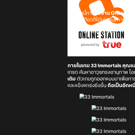
ในคราวนี้ทาง
ทีมงาน Online St
(เล่นคนเดียวก็ได้เช่นกัน) ภายในเ
ภายในเกม 33 Immortals คุณและเ
เกรด ค้นหาอาวุธทรงอานุภาพ ไอ
เดิม
ตัวเกมถูกออกแบบมาเพื่อการเล่
และแข็งแกร่งยิ่งขึ้น
ถือเป็นอีกห