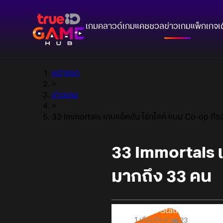
เกมคลาวด์
เกมแคชชวล
ข่าวเกม
แพ็กเกจ
เ
หน้าแรก
>
ข่าวเกม
>
33 Immortals เกมแอ็คชั่น โร้กไลค์ แบบ Co-op ที่ร
33 Immortals เก
มากถึง 33 คน
Online Station
1 เดือนที่แล้ว
23