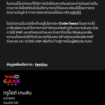
ในตอนนี้นั้นตัวเกมก็ได้มีการเปิดให้ลงทะเบียนล่วงหน้าแล้วอย่างเป็น
ทางการ ซึ่งใครที่สนใจนั้นก็สามารถเข้าไปลงทะเบียนได้โดยการกด
ติดตามบัญชี X ทางการของตัวเกมได้เลย หรือ
คลิกที่นี่
โดยตัวเกมนั้นจะมีเซ็ตติ้งอยู่ในโลกของ
Code Geass
โดยเราจะได้
มาสัมผัสความเร้าใจจากการกำจัดกองทัพศัตรูที่มากมายล้นจอ ด้วย
การใช้ KMF และสกิลของตัวละคร ซึ่งเราก็จะได้มาฝึกฝนและเพิ่ม
ความแข็งแกร่งให้กับตัวละครที่คุ้นเคย สร้างสุดยอดไลน์อัพ KMF
ตัวละคร และ CODE LINK เพื่อที่จะก้าวสู๋การเป็นผู้พิชิตสนามรบ
ข้อมูลเพิ่มเติมจาก :
famitsu
ทรูไอดี เกมฮับ
หน้าแรก
เกมคลาวด์