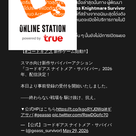
แฟน ๆ เตรียมพบกับข่าวสุดน่าตื่นเต้น! เมื่อล่าสุดนั้นทาง ผู้พัฒนา
JORO
ก็ได้ประกาศเปิดตัว
Code Geass Knightmare Survivor
เกมมือถือแนว Action Survivor ตัวใหม่ที่สร้างจากอนิเมะสุดโด่งดัง
อย่าง Code Geass! ซึ่งตัวเกมนั้นมีกำหนดจะเปิดให้บริการภายในปี
นี้ในญี่ปุ่น
ทั้งนี้สำหรับสโตร์ไทยและสโตร์ประเทศอื่น ๆ นั้นยังไม่มีการเปิดเผยอ
อกมาในขณะนี้
【
#コードギアス
新作ゲーム始動‼】
スマホ向け新作サバイバーアクション
『コードギアス ナイトメア・サバイバー』2026
年、配信決定！
本日より事前登録の受付を開始いたしました。
――終わらない戦場を 駆け抜け、抗え。
▼公式HPはこちら
https://t.co/kgoRYJ0Wqi
#ギ
アサバ
#geassp
pic.twitter.com/RswDGofc70
— 【公式】コードギアス ナイトメア・サバイバ
ー (@geass_survivor)
May 29, 2026