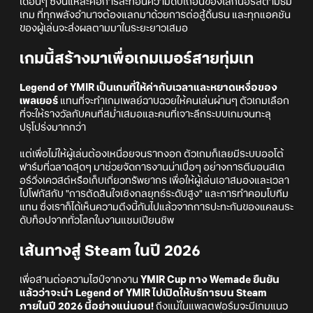
เดือนๆ ซึ่งนี่แหละคือการสะท้อนความดิบเถื่อนของโลกนอร์สตามธีม
เกม ที่ทุกพลังอำนาจต้องแลกมาด้วยการต่อสู้ดิ้นรน และทุกแอคชัน
ของผู้เล่นจะส่งผลตามมาในระยะยาวเสมอ
เกมนี้สร้างมาเพื่อเกมเมอร์สายทุ่มเท
Legend of YMIR เป็นเกมที่ให้ค่ากับเวลาและหยาดเหงื่อของ
เพลเยอร์
แทนที่จะทำเกมเพลย์ฉาบฉวยให้คนเล่นผ่านๆ ตัวเกมเลือก
ที่จะให้รางวัลกับคนที่สม่ำเสมอและคนที่เจาะลึกระบบเกมจนทะลุ
ปรุโปร่งมากกว่า
แต่เพื่อไม่ให้ผู้เล่นต้องเหนื่อยจนรากงอก ตัวเกมก็เลยมีระบบออโต้
ฟาร์มที่ฉลาดสุดๆ มาช่วยจัดการงานน่าเบื่อๆ อย่างการตีมอนสเต
อร์วิ่งเควสต์หรือเก็บเกี่ยวทรัพยากร เพื่อให้ผู้เล่นเอาสมองและเวลา
ไปโฟกัสกับ "การตัดสินใจเชิงกลยุทธ์ระดับสูง" และการทำคอมโบทีม
แทน ซึ่งเราก็ได้เห็นความตึงนี้กันไปแล้วจากการปะทะกันของแคลนระ
ดับท็อปจากทั่วโลกในงานแชมเปียนชิพ
เส้นทางสู่ Steam ในปี 2026
เพื่อสานต่อความไฮป์จากงาน
YMIR Cup ทาง Wemade ยืนยัน
แล้วว่าจะนำ Legend of YMIR ไปเปิดให้บริการบน Steam
ภายในปี 2026 นี้อย่างแน่นอน!
ถึงแม้ในแพลตฟอร์มจะมีเกมแนว