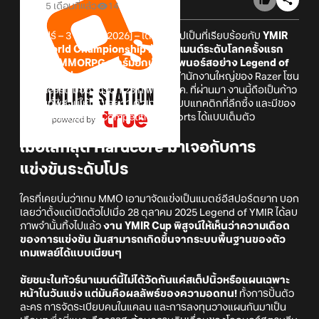
5 เดือนที่แล้ว
14
[สิงคโปร์ – 3 มีนาคม 2026] – เดือดกันไปเป็นที่เรียบร้อยกับ
YMIR
Cup World Championship ทัวร์นาเมนต์ระดับโลกครั้งแรก
ของเกม MMORPG ฟอร์มยักษ์ธีมเทพนอร์สอย่าง Legend of
YMIR จากค่าย Wemade
ซึ่งจัดขึ้นที่สำนักงานใหญ่ของ Razer โซน
Southeast เมื่อช่วงวันที่ 28 ก.พ. - 1 มี.ค. ที่ผ่านมา งานนี้ถือเป็นก้าว
สำคัญที่พิสูจน์ให้เห็นเลยว่า ตัวเกมมีระบบแทคติกที่ลึกซึ้ง และมีของ
พอที่จะเป็นเกมสาย Competitive eSports ได้แบบเต็มตัว
เมื่อโลกสุด Hardcore มาเจอกับการ
แข่งขันระดับโปร
ใครที่เคยบ่นว่าเกม MMO เอามาจัดแข่งเป็นแมตช์อีสปอร์ตยาก บอก
เลยว่าตั้งแต่เปิดตัวไปเมื่อ 28 ตุลาคม 2025 Legend of YMIR ได้ลบ
ภาพจำนั้นทิ้งไปแล้ว
งาน YMIR Cup พิสูจน์ให้เห็นว่าความเดือด
ของการแข่งขัน มันสามารถเกิดขึ้นจากระบบพื้นฐานของตัว
เกมเพลย์ได้แบบเนียนๆ
ชัยชนะในทัวร์นาเมนต์นี้ไม่ได้วัดกันแค่สเต็ปนิ้วหรือแผนเฉพาะ
หน้าในวันแข่ง แต่มันคือผลลัพธ์ของความอดทน!
ทั้งการปั้นตัว
ละคร การจัดระเบียบคนในแคลน และการลงทุนวางแผนกันมาเป็น