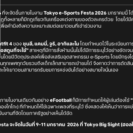
6
ที่จะจัดขึ้นภายในงาน
Tokyo e-Sports Festa 2026
มกราคมนี้ ไ
ั้งหลายก็มีกฎเกี่ยวกับเครื่องแต่งกายของตัวละครด้วย โดยได้มีคำสั
ื่อคำนึงถึงความเหมาะสมต่อเยาวชนที่เข้าร่วมงาน
tfit 4
ของ
ชุนลี, แคมมี่, จูริ, อากิและไม
โดยกำหนดไว้ในระเบียบการ
สตูมที่จะใช้"
สาเหตุที่มีการสั่งห้ามนั้นไม่ได้มีการระบุไว้อย่างชัดเ
ัดขึ้นโดยมีวัตถุประสงค์เพื่อส่งเสริมอุตสาหกรรม e-Sports โดยมีกรุง
ุกเพศทุกวัยรวมถึงเด็กเล็กสามารถเข้าชมได้ จึงคาดว่าการตัดสินใจน
 และให้เยาวชนสามารถรับชมการแข่งขันได้อย่างสบายใจนั่นเอง
ๆ ภายในงานเดียวกันอย่าง
eFootball
ก็มีการกำหนดให้ผู้เล่นต้องใช้
"
ลองไทโกะ) ที่กำหนดให้ใช้เฉพาะเพลงที่ระบุไว้ ซึ่งแสดงให้เห็นว่าการแข
็นงานที่จัดโดยภาครัฐอย่างเห็นได้ชัด
esta
จะจัดในวันที่ 9-11 มกราคม 2026 ที่ Tokyo Big Sight (ฮอลใ