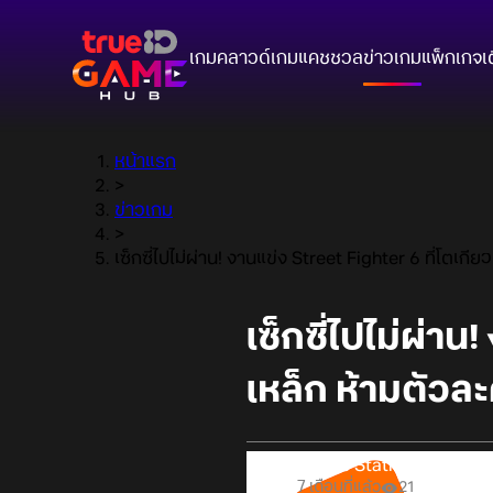
เกมคลาวด์
เกมแคชชวล
ข่าวเกม
แพ็กเกจ
เ
หน้าแรก
>
ข่าวเกม
>
เซ็กซี่ไปไม่ผ่าน! งานแข่ง Street Fighter 6 ที่โตเกี
เซ็กซี่ไปไม่ผ่า
เหล็ก ห้ามตัวละ
Online Station
7 เดือนที่แล้ว
21