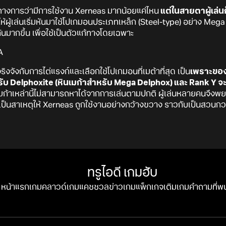
็นทางการว่ามีการใช้งาน Xerneas มากน้อยแค่ไหน
แต่ในสายตาผู้เล่น
ห้ผู้เล่นเริ่มหันมาใช้โปเกมอนประเภทเหล็ก (Steel-type) อย่าง Mega
มากขึ้น เพื่อใช้เป็นตัวแก้ทางโดยเฉพาะ
จริงจังกับการไต่แรงก์และเลือกใช้โปเกมอนที่เมต้าที่สุด เป็น
เพราะของร
ด้รับ Delphoxite (หินเมก้าสำหรับ Mega Delphox) และ Rank Y จะไ
เมก้าเหล่านี้ไม่สามารถหาได้จากการเล่นตามปกติ ผู้เล่นหลายคนจึงพย
ีได้ เป็นสาเหตุให้ Xerneas ถูกใช้งานอย่างกว้างขวาง ราวกับเป็นสวนก
ทรูไอดี เกมฮับ
หน้าแรก
เกมคลาวด์
เกมแคชชวล
ข่าวเกม
แพ็กเกจ
เติมเกม
คำถามที่พ