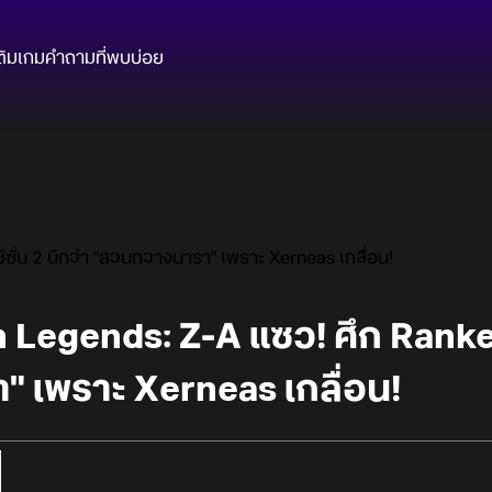
ติมเกม
คำถามที่พบบ่อย
ซั่น 2 นึกว่า "สวนกวางนารา" เพราะ Xerneas เกลื่อน!
 Legends: Z-A แซว! ศึก Ranked 
 เพราะ Xerneas เกลื่อน!