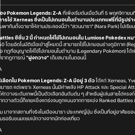
2 ของ Pokemon Legends: Z-A
ที่เพิ่งเริ่มต้นเมื่อวันที่ 5 พฤศจิกาย
การใช้ Xerneas ซึ่งเป็นโปเกมอนในตำนานประเภทแฟรี่ที่มีรูปร่า
ี่ปุ่นพากันตั้งฉายาให้ลานประลองนี้ว่า "สวนนารา" (Nara Park) ไปเรีย
les ซีซั่น 2 นี้ กำหนดให้ใช้โปเกมอนใน Lumiose Pokedex หม
0 โดยอัตโนมัติเมื่อเข้าสู่โหมดนี้ สามารถใช้โปเกมอนร่างภูมิภาค (Reg
คือ กฎที่อนุญาตให้ใช้โปเกมอนในตำนาน (Legendary Pokémon) ได้เพียง
กิดปรากฏการณ์
"ฝูงกวาง"
เต็มสนามในตอนนี้
ห้เลือกใน Pokemon Legends: Z-A มีอยู่ 3 ตัว
ได้แก่ Xerneas, Yve
มารถ แต่เพราะ Xerneas นั้นมีค่าพลัง HP Attack และ Special At
ให้กวางระดับเทพนี้เป็นตัวเลือกอันดับต้น ๆ สำหรับผู้เล่นสายไต่แรงก์
กวางตัวนี้ก็เคยแข็งแกร่งจนถูกแบนจากการแข่ง Ranked Battles ม
ั้น มาจากสถานที่จริงในเมืองนารา ประเทศญี่ปุ่น ซึ่งเป็นที่อยู่อาศ
ันรอรับขนมเซมเบ้กวางจากนักท่องเที่ยว