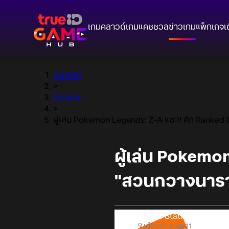
เกมคลาวด์
เกมแคชชวล
ข่าวเกม
แพ็กเกจ
เ
หน้าแรก
>
ข่าวเกม
>
ผู้เล่น Pokemon Legends: Z-A แซว! ศึก Ranked ซี
ผู้เล่น Pokemon
"สวนกวางนารา"
Online Station
9 เดือนที่แล้ว
11