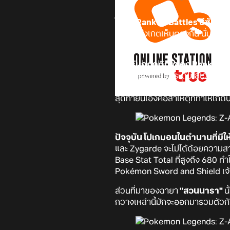
ในศึก Ranked Battles ซีซั่น 
ทั่วโลกสังเกตเห็นตรงกัน นั่นคือ
มี
มหาศาล
จนถึงขั้นที่ผู้เล่นชาวญ
สำหรับกฎกติกาของ Ranked Batt
ทั้งหมดจะถูกปรับระดับเลเวลเป็น 5
มอนซ้ำชนิดกัน และที่สำคัญที่สุด
สุดท้ายนี้เองคือสาเหตุที่ทำให้เ
ปัจจุบัน โปเกมอนในตำนานที่มีใ
และ Zygarde จะไม่ได้ด้อยความสา
Base Stat Total ที่สูงถึง 680 ทำ
Pokémon Sword and Shield เจ้า
ส่วนที่มาของฉายา
"สวนนารา"
น
กวางเหล่านี้มักจะออกมารวมตัวก