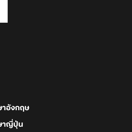
าษาอังกฤษ
าญี่ปุ่น