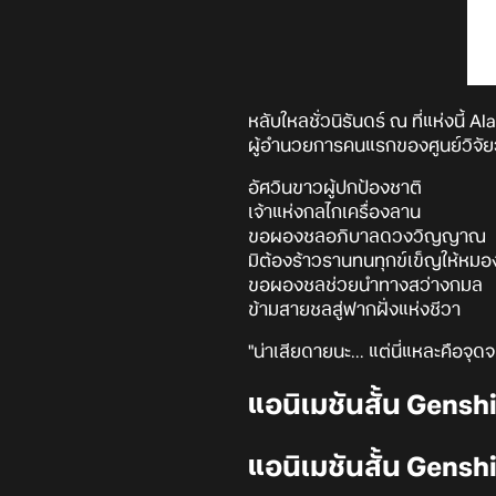
หลับใหลชั่วนิรันดร์ ณ ที่แห่งนี้ Al
ผู้อำนวยการคนแรกของศูนย์วิจั
อัศวินขาวผู้ปกป้องชาติ
เจ้าแห่งกลไกเครื่องลาน
ขอผองชลอภิบาลดวงวิญญาณ
มิต้องร้าวรานทนทุกข์เข็ญให้หมอ
ขอผองชลช่วยนำทางสว่างกมล
ข้ามสายชลสู่ฟากฝั่งแห่งชีวา
"น่าเสียดายนะ... แต่นี่แหละคือจุดจ
แอนิเมชันสั้น Gensh
แอนิเมชันสั้น Genshi