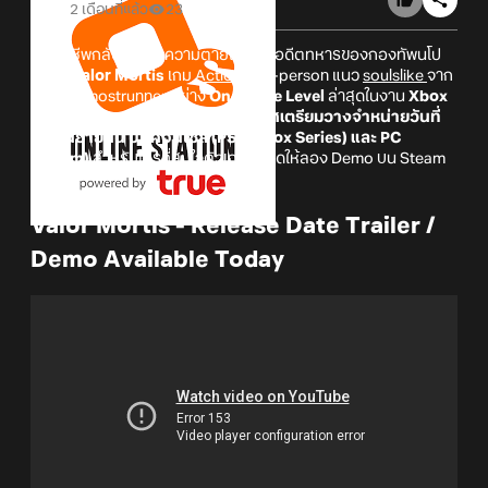
2 เดือนที่แล้ว
23
ฟื้นคืนชีพกลับมาจากความตายในฐานะอดีตทหารของกองทัพนโป
เลียน!
Valor Mortis
เกม
Action
first-person แนว
soulslike
จาก
ผู้สร้าง Ghostrunner อย่าง
One More Level
ล่าสุดในงาน
Xbox
Games Showcase
ตัวเกมได้
ประกาศเตรียมวางจำหน่ายวันที่
24 กันยายนนี้ บนคอนโซล (PS5/Xbox Series) และ PC
(Steam)
สำหรับใครที่สนใจตัวเกมได้เปิดให้ลอง Demo บน Steam
ด้วยนะ!
Valor Mortis - Release Date Trailer /
Demo Available Today