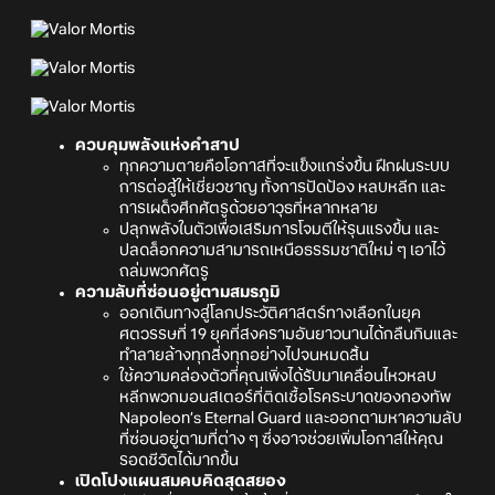
ควบคุมพลังแห่งคำสาป
ทุกความตายคือโอกาสที่จะแข็งแกร่งขึ้น ฝึกฝนระบบ
การต่อสู้ให้เชี่ยวชาญ ทั้งการปัดป้อง หลบหลีก และ
การเผด็จศึกศัตรูด้วยอาวุธที่หลากหลาย
ปลุกพลังในตัวเพื่อเสริมการโจมตีให้รุนแรงขึ้น และ
ปลดล็อกความสามารถเหนือธรรมชาติใหม่ ๆ เอาไว้
ถล่มพวกศัตรู
ความลับที่ซ่อนอยู่ตามสมรภูมิ
ออกเดินทางสู่โลกประวัติศาสตร์ทางเลือกในยุค
ศตวรรษที่ 19 ยุคที่สงครามอันยาวนานได้กลืนกินและ
ทำลายล้างทุกสิ่งทุกอย่างไปจนหมดสิ้น
ใช้ความคล่องตัวที่คุณเพิ่งได้รับมาเคลื่อนไหวหลบ
หลีกพวกมอนสเตอร์ที่ติดเชื้อโรคระบาดของกองทัพ
Napoleon’s Eternal Guard และออกตามหาความลับ
ที่ซ่อนอยู่ตามที่ต่าง ๆ ซึ่งอาจช่วยเพิ่มโอกาสให้คุณ
รอดชีวิตได้มากขึ้น
เปิดโปงแผนสมคบคิดสุดสยอง