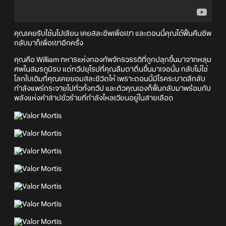
คุณเคยรับใช้นโปเลียน เคยสละชีพเพื่อเขา และตอนนี้คุณได้ฟื้นคืนชีพ
กลับมาก็เพื่อเขาอีกครั้ง
คุณคือ William ทหารแห่งกองทัพจักรวรรดิที่ถูกปลุกขึ้นมาจากหลุม
ศพในสมรภูมิรบ แต่ทวีปยุโรปที่คุณลืมตาตื่นขึ้นมาเจอนั้น กลับไม่ใช่
โลกใบเดิมที่คุณเคยยอมสละชีวิตให้ เพราะตอนนี้มีโรคระบาดลึกลับ
กำลังแพร่กระจายไปทั่วทั้งทวีป และตัวคุณเองก็ฟื้นกลับมาพร้อมกับ
พลังแห่งคำสาปชั่วร้ายที่กำลังไหลเวียนอยู่ในสายเลือด