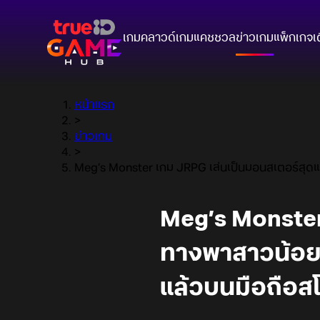
เกมคลาวด์
เกมแคชชวล
ข่าวเกม
แพ็กเกจ
เ
หน้าแรก
>
ข่าวเกม
>
Meg’s Monster เกม JRPG เล่นเป็นมอนสเตอร์สุดแ
Meg’s Monster
ทางพาสาวน้อยก
แล้วบนมือถือส