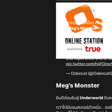
Online Station
2 เดือนที่แล้ว
13
เมื่อชะตากรรมของโลก ตัดสินด้
กัน! ใน
Meg’s Monster
เกม Ad
ด้วยห้วงอารมณ์ของ Meg และ Ro
ส่วน Android นั้นทาง Google Pla
Great news! Our biggest
and experience one of ou
pic.twitter.com/h4FGtqv
— Odencat (@Odencat
Meg's Monster
ยินดีต้อนรับสู่
Underworld
ดินแ
ทว่าได้มีมอนสเตอร์ตัวหนึ่ง... ออ