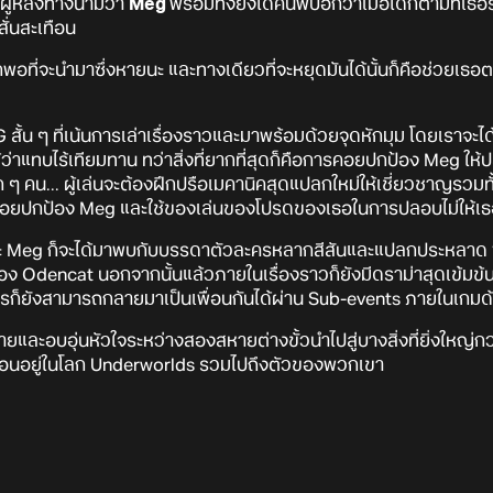
ยผู้หลงทางนามว่า
Meg
พร้อมทั้งยังได้ค้นพบอีกว่าเมื่อใดก็ตามที่เธ
สั่นสะเทือน
พอที่จะนำมาซึ่งหายนะ และทางเดียวที่จะหยุดมันได้นั้นก็คือช่วยเธอต
ั้น ๆ ที่เน้นการเล่าเรื่องราวและมาพร้อมด้วยจุดหักมุม โดยเราจะได้
ว่าแทบไร้เทียมทาน ทว่าสิ่งที่ยากที่สุดก็คือการคอยปกป้อง Meg ให้ปล
ุก ๆ คน... ผู้เล่นจะต้องฝึกปรือเมคานิคสุดแปลกใหม่ให้เชี่ยวชาญรวมท
องคอยปกป้อง Meg และใช้ของเล่นของโปรดของเธอในการปลอบไม่ให้เธอ
ะ Meg ก็จะได้มาพบกับบรรดาตัวละครหลากสีสันและแปลกประหลาด ซ
 Odencat นอกจากนั้นแล้วภายในเรื่องราวก็ยังมีดราม่าสุดเข้มข้นรอ
ดการก็ยังสามารถกลายมาเป็นเพื่อนกันได้ผ่าน Sub-events ภายในเกมด
ง่ายและอบอุ่นหัวใจระหว่างสองสหายต่างขั้วนำไปสู่บางสิ่งที่ยิ่งใหญ่กว
กซ่อนอยู่ในโลก Underworlds รวมไปถึงตัวของพวกเขา