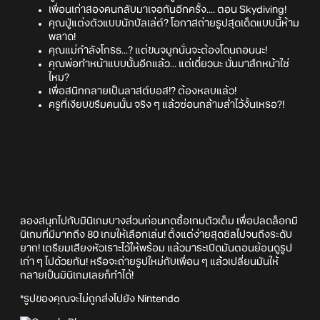
เพื่อนเก่าสองคนกลับมาเจอกันอีกครั้ง.... ตอน Skydiving!
คุณปู่แต่งตัวแบบนักบัลเล่ต์? โอกาสถ่ายรูปสุดเด็ดแบบนี้ห้าม
พลาด!
คุณแม่กำลังโกรธ...? แต่ขนจมูกนั่นจะต้องโดนถอนนะ!
คุณพ่อทำหน้าแบบนั้นอีกแล้ว... แต่เดี๋ยวนะ นั่นมาส์กหน้าใช่
ไหม?
เพื่อสนิทกลายเป็นลาสต์บอส!? ต้องหลบแล้ว!
ครูที่เงียบขรึมคนนั้น จริง ๆ แล้วซ่อนกล้ามล่ำไว้งั้นเหรอ?!
ลองสนุกไปกับมินิเกมบางส่วนก่อนกดซื้อเกมตัวเต็ม เพื่อปลดล็อกมิ
นิเกมที่มีมากถึง 80 เกมให้เลือกเล่น! ตั้งแต่ง่ายสุดชิลไปจนถึงระดับ
ยาก! เตรียมเสียงหัวเราะไว้ให้พร้อม แล้วมาระเบิดมันตอนย้อนดูรูป
เก่า ๆ ไปด้วยกัน! หรือจะถ่ายรูปใหม่กับเพื่อน ๆ แล้วเปลี่ยนมันให้
กลายเป็นมินิเกมเลยก็ทำได้!
*รูปของคุณจะไม่ถูกส่งไปยัง Nintendo