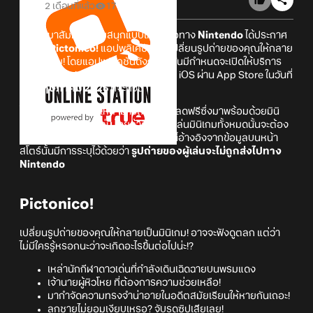
2 เดือนที่แล้ว
17
เตรียมมาสัมผัสความสนุกแบบใหม่! เมื่อทาง
Nintendo
ได้ประกาศ
เปิดตัว
Pictonico!
แอปพลิเคชันที่จะเปลี่ยนรูปถ่ายของคุณให้กลาย
เป็นมินิเกม! โดยแอปพลิเคชันดังกล่าวนั้นมีกำหนดจะเปิดให้บริการ
บนทั้ง Android ผ่าน Google Play และ iOS ผ่าน App Store ในวันที่
28 พฤษภาคม 2026
ที่จะถึงนี้
โดยตัวเกมนั้นจะเปิดให้สามารถดาวน์โหลดฟรีซึ่งมาพร้อมด้วยมินิ
เกมบางส่วนให้ลองเล่น โดยถ้าอยากจะเล่นมินิเกมทั้งหมดนั้นจะต้อง
ทำการซื้อเกมตัวเต็มเพื่อปลดล็อก ทั้งนี้อ้างอิงจากข้อมูลบนหน้า
สโตร์นั้นมีการระบุไว้ด้วยว่า
รูปถ่ายของผู้เล่นจะไม่ถูกส่งไปทาง
Nintendo
Pictonico!
เปลี่ยนรูปถ่ายของคุณให้กลายเป็นมินิเกม! อาจจะฟังดูตลก แต่ว่า
ไม่มีใครรู้หรอกนะว่าจะเกิดอะไรขึ้นต่อไปน่ะ!?
เหล่านักกีฬาดาวเด่นที่กำลังเดินเฉิดฉายบนพรมแดง
เจ้านายผู้หิวโหย ที่ต้องการความช่วยเหลือ!
มากำจัดความทรงจำน่าอายในอดีตสมัยเรียนให้หายกันเถอะ!
ลูกชายไม่ยอมเงียบเหรอ? จับรูดซิปเสียเลย!