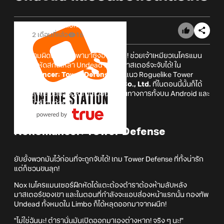
Online Station
2 เดือนที่แล้ว
16
เมื่อความผิดพลาดนำพามาซึ่งอันตราย! ช่วยเจ้าเหมียวเนโครแมน
เซอร์ฝึกหัดสกัดเหล่า Undead ก่อนที่มาสเตอร์จะจับได้! ใน
Nekomancer: Tower Defense
เกมแนว Roguelike Tower
Defense จาก
Olbbaemi wa Sudal Co., Ltd.
ที่ในตอนนี้นั้นก็ได้
เปิดให้ลงทะเบียนล่วงหน้าแล้วอย่างเป็นทางการทั้งบน Android และ
iOS สโตร์ไทยด้วยกัน
Nekomancer: Tower Defense
ยับยั้งพวกมันไว้ก่อนที่จะถูกจับได้! เกม Tower Defense ที่ทั้งน่ารัก
แต่ก็ชวนขนลุก!
Nox เนโครแมนเซอร์ฝึกหัดได้แตะต้องตำราต้องห้ามลับหลัง
มาสเตอร์ของเขา และในตอนที่กำลังจะแอบส่องหน้าแรกนั้น กองทัพ
Undead ทั้งหมดใน Limbo ก็ได้หลุดออกมาจากผนึก!
"ไม่ใช่ฉันนะ! ตำรานั่นมันเปิดออกมาเองต่างหาก! จริง ๆ นะ!"