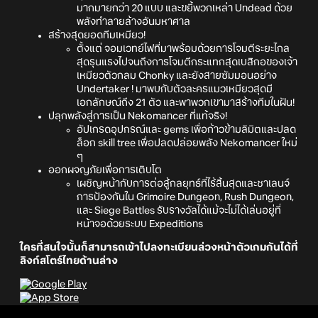
มากมายกว่า 20 แบบ และขยี้พวกเหล่า Undead ด้วย
พลังทำลายล้างอันมหาศาล
สร้างสุดยอดทีมเหมียว!
ตั้งแต่ จอมเวทย์ไฟที่มาพร้อมด้วยการโจมตีระยะไกล
สุดรุนแรงไปจนถึงการโจมตีกระแทกสุดเบสิกอของเจ้า
เหมียวตัวกลม Chonky และยังสายซัมมอนอย่าง
Undertaker ! มาพบกับตัวละครแมวเหมียวสุดมี
เอกลักษณ์ถึง 21 ตัว และพาพวกเขามาสร้างทีมในฝัน!
ปลุกพลังสู่การเป็น Nekomancer ที่แท้จริง!
อัปเกรดอุปกรณ์และ gems เพื่อก้าวข้ามลิมิตและปลด
ล็อก skill tree เพื่อปลดปล่อยพลัง Nekomancer ใหม่
ๆ
ออกผจญภัยเพื่อการเติบโต
เผชิญหน้ากับการต่อสู้กลยุทธ์ที่ไร้สิ้นสุดและชาเลนจ์
การป้องกันใน Grimoire Dungeon, Rush Dungeon,
และ Siege Battles รับรางวัลได้แม้จะไม่ได้เล่นอยู่ที่
หน้าจอด้วยระบบ Expeditions
ใครที่สนใจนั้นก็สามารถเข้าไปลงทะเบียนล่วงหน้าตัวเกมกันได้ที่
ลิงก์สโตร์ไทยด้านล่าง