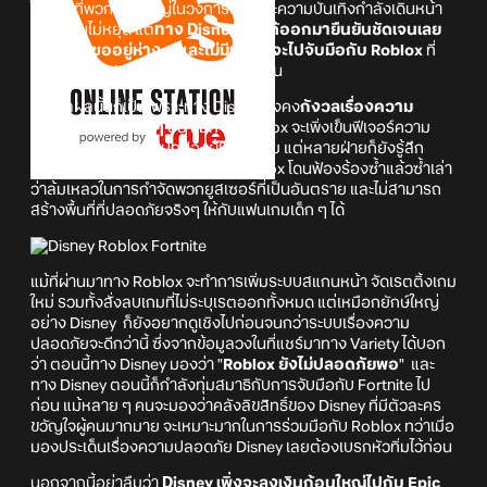
ในขณะที่พวกยักษ์ใหญ่ในวงการเกมและความบันเทิงกำลังเดินหน้า
จับมือกันไม่หยุด แต่
ทาง Disney นั้นได้ออกมายืนยันชัดเจนเลย
ว่า เขาจะขออยู่ห่าง ๆ และไม่มีแผนที่จะไปจับมือกับ Roblox
ที่
เป็นเกม Sandbox ยอดฮิตอย่างแน่นอน
ซึ่งเหตุผลนั้นก็เป็นเพราะทาง Disney ยังคง
กังวลเรื่องความ
ปลอดภัยของเด็ก ๆ
อยู่ แม้ทาง Roblox จะเพิ่งเข็นฟีเจอร์ความ
ปลอดภัยออกมาเพื่อปกป้องผู้เล่นก็ตาม แต่หลายฝ่ายก็ยังรู้สึก
ระแวงอยู่ดี โดยเฉพาะเรื่องที่ทาง Roblox โดนฟ้องร้องซ้ำแล้วซ้ำเล่า
ว่าล้มเหลวในการกำจัดพวกยูสเซอร์ที่เป็นอันตราย และไม่สามารถ
สร้างพื้นที่ที่ปลอดภัยจริงๆ ให้กับแฟนเกมเด็ก ๆ ได้
แม้ที่ผ่านมาทาง Roblox จะทำการเพิ่มระบบสแกนหน้า จัดเรตติ้งเกม
ใหม่ รวมทั้งสั่งลบเกมที่ไม่ระบุเรตออกทั้งหมด แต่เหมือกยักษ์ใหญ่
อย่าง Disney ก็ยังอยากดูเชิงไปก่อนจนกว่าระบบเรื่องความ
ปลอดภัยจะดีกว่านี้ ซึ่งจากข้อมูลวงในที่แชร์มาทาง Variety ได้บอก
ว่า ตอนนี้ทาง Disney มองว่า "
Roblox ยังไม่ปลอดภัยพอ
" และ
ทาง Disney ตอนนี้ก็กำลังทุ่มสมาธิกับการจับมือกับ Fortnite ไป
ก่อน แม้หลาย ๆ คนจะมองว่าคลังลิขสิทธิ์ของ Disney ที่มีตัวละคร
ขวัญใจผู้คนมากมาย จะเหมาะมากในการร่วมมือกับ Roblox ทว่าเมื่อ
มองประเด็นเรื่องความปลอดภัย Disney เลยต้องเบรกหัวทิ่มไว้ก่อน
นอกจากนี้อย่าลืมว่า
Disney เพิ่งจะลงเงินก้อนใหญ่ไปกับ Epic