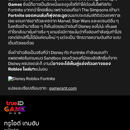
Games
ซึ่งนี่ก็อาจเป็นอีกหนึ่งแรงจูงใจที่ทำให้ต้องไปโฟกัสกับ
Fortnite มากกว่าใครเพื่อน เพราะตอนที่เอา The Simpsons เข้ามา
Fortnite ยอดคนเล่นก็พุ่งกระฉูด
จนแทบจะถล่มสถิติช่วงเทศกาล
เลย แถมการเอาตัวละครจาก Marvel, Star Wars และแบรนด์อื่น ๆ
ในเครือเข้ามาเรื่อย ๆ ก็เห็นชัดเลยว่าเงินที่ Disney ลงไปน่ะ เห็นผล
กำไรกลับมาคุ้มค่าจริง ๆ แถมยังมีการแง้มว่าทั้งสองกำลังซุ่มทำโปร
เจกต์ยักษ์ที่ไม่ได้มีแค่เกมใหม่ ๆ แต่จะเป็น 'จักรวาลความบันเทิง' แบบ
เต็มตัวเลยด้วย
ซึ่งถ้าข่าวลือเป็นจริงที่ว่า Disney กับ Fortnite กำลังแอบทำ
แพลตฟอร์มเกมแนว Sandbox ของตัวเองที่มีของลิขสิทธิ์แท้จาก
Disney ครบเซตล่ะก็ งานนี้
อาจจะได้เห็นคู่แข่งตัวฉกาจของ
Roblox โผล่มา
แน่นอน
แปลและเรียบเรียนจาก :
gamerant.com
ทรูไอดี เกมฮับ