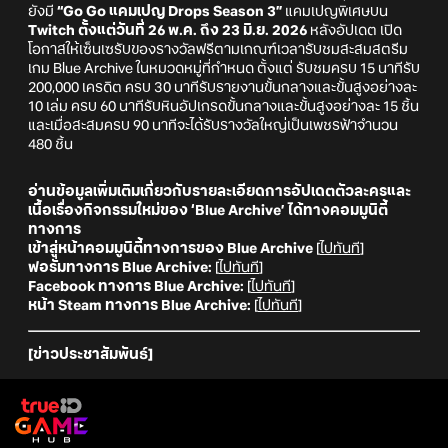
ยังมี
“Go Go แคมเปญ Drops Season 3”
แคมเปญพิเศษบน
Twitch ตั้งแต่วันที่ 26 พ.ค. ถึง 23 มิ.ย. 2026
หลังอัปเดต เปิด
โอกาสให้เซ็นเซรับของรางวัลฟรีตามเกณฑ์เวลารับชมสะสมสตรีม
เกม Blue Archive ในหมวดหมู่ที่กำหนด ตั้งแต่ รับชมครบ 15 นาทีรับ
200,000 เครดิต ครบ 30 นาทีรับรายงานขั้นกลางและขั้นสูงอย่างละ
10 เล่ม ครบ 60 นาทีรับหินอัปเกรดขั้นกลางและขั้นสูงอย่างละ 15 ชิ้น
และเมื่อสะสมครบ 90 นาทีจะได้รับรางวัลใหญ่เป็นเพชรฟ้าจำนวน
480 ชิ้น
อ่านข้อมูลเพิ่มเติมเกี่ยวกับรายละเอียดการอัปเดตตัวละครและ
เนื้อเรื่องกิจกรรมใหม่ของ ‘Blue Archive’ ได้ทางคอมมูนิตี้
ทางการ
เข้าสู่หน้าคอมมูนิตี้ทางการของ Blue Archive
[
ไปทันที
]
ฟอรั่มทางการ Blue Archive:
[
ไปทันที
]
Facebook ทางการ Blue Archive:
[
ไปทันที
]
หน้า Steam ทางการ Blue Archive:
[
ไปทันที
]
[ข่าวประชาสัมพันธ์]