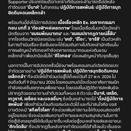
Supporter ประเภทโจมตีเจาะเกราะที่เซ็นเซจะสามารถรับได้หลัง
กำจัดบอส
‘บีนาห์’
ในกิจกรรม
ปฏิบัติการสหพันธ์: ปฏิบัติการบุก
ยึดดินแดนเหล็กกล้า
พร้อมกันนี้ยังได้มีการอัปเดต
เนื้อเรื่องหลัก Ex. เดคาแกรมมา
ทอน บทที่ 3 ‘ท้องฟ้าแห่งเอกภาพ’
โดยเนื้อเรื่องในบทนี้จะมีเหล่า
นักเรียนจาก
‘ชมรมพัฒนาเกม’
และ
‘ชมรมปรากฏการณ์ลี้ลับ’
จากโรงเรียนวิทย์มิลเลเนียม เช่น
‘เคย์’, ‘ริโอะ’, ‘อาริสึ’
เป็นตัวหลัก
ในการดำเนินเรื่อง ซึ่งเซ็นเซจะได้ร่วมเดินทางไปกับเหล่านักเรียนใน
การเผชิญหน้ากับกองกำลังเดคาแกรมมาทอนแห่งดินแดน
เหล็กกล้า เพื่อปกป้องไม่ให้
‘คิโวทอส’
ต้องเผชิญหน้ากับจุดสิ้นสุด
นอกจากนี้ในการอัปเดตครั้งนี้ยังมาพร้อมคอนเทนต์เวิลด์เรดแบบ
จำกัดเวลาอย่าง
‘ปฏิบัติการสหพันธ์: ปฏิบัติการบุกยึดดินแดน
เหล็กกล้า’
ที่จะเปิดให้เข้าร่วมต่อสู้ได้ตั้งแต่วันที่ 27 พ.ค. 2026 ไป
จนถึงวันที่ 9 มิถุนายน 2026 โดยคอนเทนต์นี้จะต้องอาศัยการผนึก
กำลังของเซ็นเซทุกคนเพื่อเอาชนะ โดยบอสในปฏิบัติการสหพันธ์จะ
ปรากฏตัวออกมาตามลำดับรวมทั้งหมด 8 ตัว เช่น
บีนาห์, เชเซ็ด,
เกวูราห์, เยซ็อด และบอสอื่นๆ
ซึ่งเซ็นเซสามารถใช้
‘ตั๋วปฏิบัติการ
สหพันธ์’
เพื่อเข้าร่วมโจมตีบอสแต่ละตัวได้ และที่น่าสนใจคือ บอส
บางตัวจะมี
‘สกิลทั่วโลก’
ที่จะช่วยเพิ่มค่าสถานะให้กับมอนสเตอร์ที่
อยู่โดยรอบ ซึ่งจะช่วยเพิ่มความท้าทายและความสนุกสนานในการ
ต่อสู้เชิงกลยุทธ์ให้เข้มข้นมากขึ้น หลังต่อสู้ชนะเหล่าบอสและเอาชนะ
‘ศึกตัดสิน’
ที่จะปรากฏขึ้นหลังจากกำจัดบอสได้สำเร็จแล้ว เซ็นเซจะ