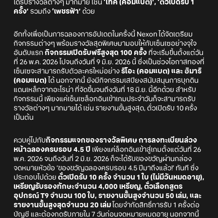
ได้รับรางวัลต่างๆ มากมาย เช่น
‘โทคิ (คอมแบต)’, ‘ตั๋วเปิดรับ 1
ครั้ง’
รวมถึง
‘เพชรฟ้า’
ด้วย
อีกทั้งเพื่อเป็นการฉลองการอัปเดตในครั้งนี้ Nexon ได้จัดเตรียม
กิจกรรมต่างๆ พร้อมรางวัลสุดพิเศษมามอบให้กับเซ็นเซอย่างจุใจ
อันดับแรก
กิจกรรมเปิดรับฟรีสูงสุด 100 ครั้ง
ที่จะเริ่มขึ้นตั้งแต่วัน
ที่ 26 พ.ค. 2026 ไปจนถึงวันที่ 9 มิ.ย. 2026 นี้ ซึ่งเป็นช่วงโอกาสทองที่
เซ็นเซจะสามารถรับตัวละครใหม่อย่าง
ริโอะ (คอมแบต) และ ฮิมาริ
(คอมแบต)
ได้ นอกจากนี้ ยังมีกิจกรรมเสบียงสนับสนุนการบุกดิน
แดนเหล็กจากอะโรน่า ที่จัดขึ้นจนถึงวันที่ 18 มิ.ย. นี้อีกด้วย สำหรับ
กิจกรรมนี้ เพียงแค่เซ็นเซล็อกอินเข้าเกมประจำวันก็จะสามารถรับ
รางวัลต่างๆ มากมายได้ เช่น รายงานขั้นสูงสุด, ตั๋วเปิดรับ 10 ครั้ง
เป็นต้น
ควบคู่ไปกับ
กิจกรรมแจกของรางวัลพิเศษ การลงทะเบียนล่วง
หน้าฉลองครบรอบ 4.5 ปี
เพียงแค่ล็อกอินเข้าสู่เกมตั้งแต่วันที่ 26
พ.ค. 2026 จนถึงวันที่ 2 มิ.ย. 2026 ก็จะได้รับของขวัญผ่านกล่อง
จดหมายหัวข้อ ‘ของขวัญฉลองครบรอบ 4.5 ปีมาถึงแล้ว!’ ทันที ซึ่ง
ประกอบไปด้วย
ตั๋วเปิดรับ 10 ครั้ง จำนวน 1 ใบ (ไม่มีวันหมดอายุ),
เหรียญรับรองทักษะจำนวน 4,000 เหรียญ, ตั๋วเลือกสูตร
อุปกรณ์ T9 จำนวน 100 ใบ, รายงานขั้นสูงจำนวน 50 เล่ม, และ
รายงานขั้นสูงสุดจำนวน 20 เล่ม
โดยจำกัดสิทธิ์การรับ 1 ครั้งต่อ
บัญชี และต้องกดรับภายใน 7 วันก่อนจดหมายหมดอายุ นอกจากนี้