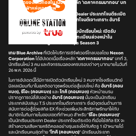
จุดสิ้นสุดของคิโวทอสใน เนื้อเรื่องหลัก ‘เดคาแกรมมาทอน’ บท
ที่ 3 ‘ท้องฟ้าแห่งเอกภาพ’
- พบกับนักเรียนใหม่ 3 คน: นักเรียน Dealer ประเภทโจมตีระเบิด
ริโอะ (คอมแบต), นักเรียน T.S ประเภทโจมตีเจาะเกราะ ฮิมาริ
(คอมแบต) และอื่นๆ
- กิจกรรมฉลองครบรอบ 4.5 ปีลุ้นรับนักเรียนใหม่: เปิดรับ
นักเรียนฟรี 100 ครั้ง, ของรางวัลลงทะเบียนล่วงหน้าใน
จดหมาย และแคมเปญ Twitch Drops Season 3
เกม Blue Archive
ที่เปิดให้บริการเซิร์ฟเวอร์โกลบอลโดย
Nexon
Corporation
ได้อัปเดตเนื้อเรื่องหลัก
‘เดคาแกรมมาทอน’
บทที่ 3,
นักเรียนใหม่ 3 คน และกิจกรรมฉลองครบรอบต่างๆ มากมายในวันที่
26 พ.ค. 2026 นี้
ในการอัปเดตนี้ได้มีการเปิดตัวนักเรียนใหม่ 3 คนจากโรงเรียนวิทย์
มิลเลเนียมที่มาในลุคติดอาวุธพร้อมต่อสู้แบบใหม่ คือ
ฮิมาริ (คอม
แบต), ริโอะ (คอมแบต)
และ
โทคิ (คอมแบต)
หัวหน้าชมรม
ปรากฏการณ์ลี้ลับอย่าง
ฮิมาริ (คอมแบต)
นั้นจะเป็นนักเรียน
ประเภทสนับสนุน T.S ประเภทโจมตีเจาะเกราะ ซึ่งมีจุดเด่นด้านการ
สนับการต่อสู้ด้วยสกิล EX ที่จะช่วยเพิ่มประสิทธิภาพรักษาให้กับ
สมาชิกในทีมภายในขอบเขตที่กำหนด สำหรับ
‘ริโอะ (คอมแบต)’
เป็นนักเรียนประเภท Dealer ประเภทโจมตีระเบิด ที่เมื่อใช้สกิล EX จะ
สร้างความเสียหายคริติคอลอย่างรุนแรงให้กับศัตรู 1 เป้าหมายได้
และนักเรียนคนสุดท้าย
‘โทคิ (คอมแบต)’
นักเรียนประเภท