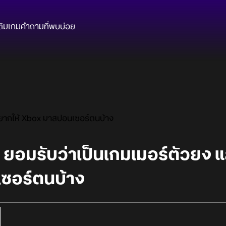
ติมเกม
คำถามที่พบบ่อย
ะอยากให้ Xbox มาสปอนเซอร์ตนบ้าง
ด์ ยอมรับว่าเป็นเกมเมอร์ตัวยง 
ซอร์ตนบ้าง