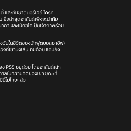
และทีมชาตินอร์เวย์ ใครที่
ยิ่งล่าสุดฮาลันด์เพิ่งจะนำทีม
นาดา และเม็กซิโกเป็นเจ้าภาพร่วม
นึ่งวันในชีวิตของนักฟุตบอลอาชีพ)
้องที่เขานั่งเล่นเกมด้วย แถมยัง
่อง PS5 อยู่ด้วย โดยฮาลันด์เล่า
อดกาลในความคิดของเขา ขณะที่
ี้ไม่ไหวแล้ว