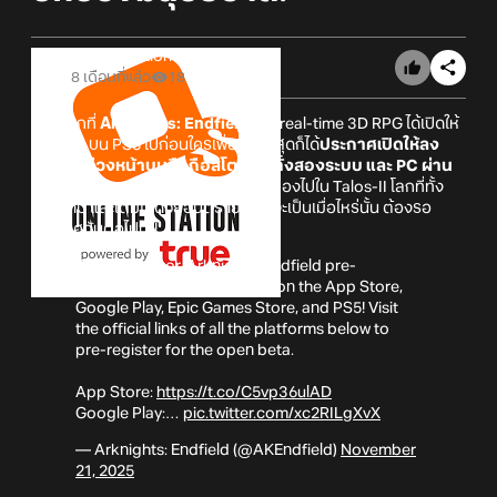
Online Station
8 เดือนที่แล้ว
18
หลังจากที่
Arknights: Endfield
เกม real-time 3D RPG ได้เปิดให้
Wishlist บน PS5 ไปก่อนใครเพื่อน ในที่สุดก็ได้
ประกาศเปิดให้ลง
ทะเบียนล่วงหน้าบนมือถือสโตร์ไทยทั้งสองระบบ และ PC ผ่าน
Epic Games Store แล้ว!
เตรียมตัวท่องไปใน Talos-II โลกที่ทั้ง
สวยงาม และเต็มไปด้วยอันตราย ส่วนจะเป็นเมื่อไหร่นั้น ต้องรอ
ประกาศกันต่อไปนะ!
Endministrator, Arknights: Endfield pre-
registration is now available on the App Store,
Google Play, Epic Games Store, and PS5! Visit
the official links of all the platforms below to
pre-register for the open beta.
App Store:
https://t.co/C5vp36ulAD
Google Play:…
pic.twitter.com/xc2RILgXvX
— Arknights: Endfield (@AKEndfield)
November
21, 2025