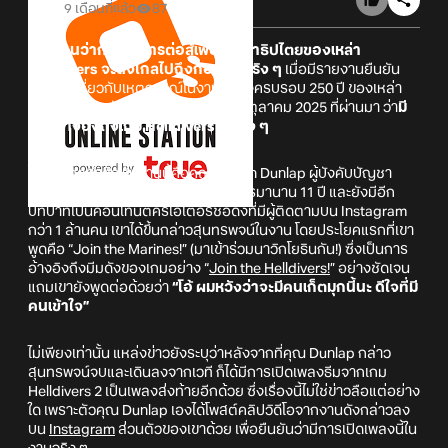
9 เดือนที่แล้ว
87
ดูเหมือนว่ากระแสการต่อสู้เพื่อประชาธิปไตยของเหล่า
Helldivers จะดังไกลไปถึงกองทัพจริง ๆ
เมื่อมีรายงานยืนยัน
เพิ่มเติมเกี่ยวกับเหตุการณ์ในงานฉลองครบรอบ 250 ปี ของเหล่า
นาวิกโยธินสหรัฐฯ ที่จัดขึ้นเมื่อวันที่ 19 ตุลาคม 2025 ที่ผ่านมา ว่า
มี
การอ้างอิงถึงเกม Helldivers 2 จริง ๆ
โดยบุคคลสำคัญในงานนี้คือคุณ Kagan Dunlap ผู้บังคับบัญชา
หน่วยทหารระดับกองร้อย ที่รับราชการมานาน 11 ปี และยังมีอีก
บทบาทเป็นคอนเทนต์ครีเอเตอร์ชื่อดังที่มีผู้ติดตามบน Instagram
กว่า 1 ล้านคน เขาได้ขึ้นกล่าวสุนทรพจน์ในงาน โดยประโยคแรกที่เขา
พูดคือ “Join the Marines!” (มาเข้าร่วมนาวิกโยธินกัน!) ซึ่งเป็นการ
อ้างอิงถึงมีมดังของเกมอย่าง “
Join the Helldivers!
” อย่างชัดเจน
แถมเขายังพูดต่อด้วยว่า
“โอ้ ผมหวังว่าจะมีคนเก็ตมุกนี้นะ ดีใจที่มี
คนเข้าใจ”
ไม่เพียงเท่านั้น แหล่งข่าวยังระบุว่าหลังจากที่คุณ Dunlap กล่าว
สุนทรพจน์จบและเดินลงจากเวที ก็ได้มีการเปิดเพลงธีมจากเกม
Helldivers 2 เป็นเพลงส่งท้ายอีกด้วย ซึ่งเรื่องนี้ไม่ใช่ข่าวลือแต่อย่าง
ใด เพราะตัวคุณ Dunlap เองได้โพสต์คลิปวิดีโอจากงานดังกล่าวลง
บน
Instagram
ส่วนตัวของเขาด้วย เพื่อยืนยันว่ามีการเปิดเพลงนี้ใน