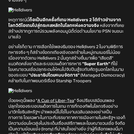
งานจริง ๆ
เหตุการณ์นี้
ถือเป็นอีกครั้งที่เกม Helldivers 2 ได้ก้าวข้ามจาก
โลกวิดีโอเกมไปสู่กระแสหลักในโลกแห่งความจริง
หลังจากที่เคย
สร้างปรากฏการณ์รวมพลังคอมมูนิตี้ต่อต้านนโยบาย PSN จนชนะ
มาแล้ว
อย่างไรก็ตาม การเลือกใช้เพลงธีมของ Helldivers 2 ในงานพิธีการ
ทหารจริง ๆ ก็สร้างข้อถกเถียงเชิงตลกร้ายในหมู่เกมเมอร์ไม่น้อย
เนื่องจากตัวเกม Helldivers 2 นั้นถูกสร้างขึ้นมาเพื่อ "เสียดสี"
แนวคิดคลั่งชาติและระบอบเผด็จการทหาร
"Super Earth"
ที่ใช้
โฆษณาชวนเชื่อปลุกระดมให้คนไปจับปืนสู้รบกับศัตรูนอกโลกในนาม
ของระบอบ
"ประชาธิปไตยแบบจัดการ"
(Managed Democracy)
คล้ายกับในภาพยนตร์เรื่อง Starship Troopers
ด้วยเหตุนี้เพลง "
A Cup of Liber-Tea
" จึงเปรียบเสมือนเพลง
ปลุกใจของระบอบเผด็จการในเกม การที่กองทัพในโลกจริงอย่าง
นาวิกโยธินสหรัฐฯ นำเพลงนี้ไปใช้ในงานเฉลิมฉลองอย่างเป็น
ทางการ โดยเฉพาะในภาวะที่บรรยากาศการเมืองภายในสหรัฐฯ เองก็
มีความอ่อนไหวสูงในประเด็นเรื่องเสรีภาพและโฆษณาชวนเชื่อ จึงถือ
เป็นความย้อนแย้ง (Irony) ที่น่าสนใจอย่างยิ่ง ว่าผู้ที่เลือกเพลงนี้มา