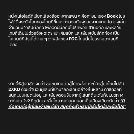
หนึ่งในไฮไลต์ที่เรียกเสียงฮือฮาจากแฟน ๆ คือการมาของ
Book
โปร
ไฟต์ติ้งระดับโลกของไทยที่ขึ้นมาท้าดวลกับผู้ร่วมงานแบบสด ๆ ผู้เล่น
จำนวนมากรีบต่อคิว เพื่อวัดฝีมือกับโปรที่พวกเขานับถือ และหลาย
เกมก็เต็มไปด้วยจังหวะดราม่า คัมแบ็ก และเสียงเชียร์กึกก้อง เป็น
โมเมนต์ที่สรุปได้ง่าย ๆ ว่าพลังของ
FGC
ไทยนั้นไม่ธรรมดาเลยที
เดียว
งานนี้พิสูจน์ชัดเจนว่า ชุมชนเกมต่อสู้ไทยพร้อมจะก้าวสู่ยุคใหม่ไปกับ
2XKO
ด้วยจำนวนผู้เล่นที่เข้ามาลองเกมอย่างล้นหลาม การดวลที่
สนุกแบบหยุดไม่อยู่ และเสียงตอบรับจากผู้เล่นที่ตื่นเต้นกับแนวทาง
การเล่น 2v2 ที่ดุดันและลื่นไหล หลายคนบอกเป็นเสียงเดียวกันว่า
“นี่
คือเกมต่อสู้ที่เล่นง่ายแต่ลึก สนุกทั้งสำหรับผู้เล่นใหม่และมือโปร”