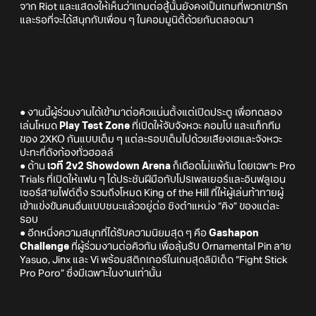
จาก Riot และแสดงให้เห็นว่าเกมต่อสู้นั้นยังคงเป็นเกมที่พวกเขารัก
และรอที่จะได้สนุกกับเพื่อน ๆ ในคอมมูนิตี้ด้วยกันตลอดมา
● งานนี้ผู้ร่วมงานได้เข้ามาต่อคิวแน่นตั้งแต่เปิดประตู เพื่อทดลอง
เล่นโหมด
Play Test Zone
ที่เปิดให้จับจังหวะ คอมโบ และแท็กทีม
ของ 2XKO กันแบบเต็ม ๆ แต่ละรอบเต็มไปด้วยเสียงเฮและจังหวะ
ปะทะที่ดังก้องทั่วฮอลล์
● ด้าน
เวที 2v2 Showdown Arena
ก็เดือดไม่แพ้กัน โดยเฉพาะ Pro
Trials ที่เปิดให้แฟน ๆ ได้ประชันฝีมือกับโปรเพลเยอร์และอินฟลูเอน
เซอร์สายไฟต์ติ้ง รวมถึงโหมด King of the Hill ที่ให้ผู้เล่นท้าทายผู้
เข้าแข่งขันคนอื่นแบบชนะแล้วอยู่ต่อ ชิงตำแหน่ง “คิง” ของแต่ละ
รอบ
● อีกหนึ่งความสนุกที่ได้รับความนิยมสุด ๆ คือ
Gashapon
Challenge
ที่ผู้ร่วมงานต่อคิวกัน เพื่อลุ้นรับ Ornamental Pin ลาย
Yasuo, Jinx และ Vi พร้อมสติกเกอร์ในเกมสุดลิมิเต็ด “Fight Stick
Pro Poro” ซึ่งมีเฉพาะในงานเท่านั้น