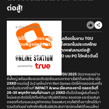
ต่อสู้!
Online Station
8 เดือนที่แล้ว
9
คอมมูนิตี้ไฟต์ติ้งไทยระเบิดความเดือดในงาน TGU
2025 ร่วมพิสูจน์พลัง 2XKO ครั้งแรกในประเทศไทย
พร้อมกระแสตอบรับล้นหลามจากแฟนเกมต่อสู้!
จับคู่เพื่อนซี้แล้วไปสนุกกับ 2XKO บน PC ได้แล้ววันนี้
ดาวน์โหลดเลย!
กรุงเทพฯ – 1 ธันวาคม 2568
–
งาน TGU 2025
ปิดฉากลงอย่าง
ยิ่งใหญ่ พร้อมเสียงตอบรับสุดร้อนแรงจากชาวไฟต์ติ้งเกมไทย เมื่อ
2XKO
เกมต่อสู้ 2v2 ยุคใหม่จาก Riot Games เปิดให้ทดลองเล่นครั้ง
แรกในประเทศไทยที่
IMPACT Arena เมืองทองธานี ตลอดวันที่
28–30 พฤศจิกายนที่ผ่านมา
บูธ
2XKO
เต็มไปด้วยผู้เล่นทั้งหน้า
ใหม่และระดับมือโปรที่แห่กันมาสัมผัสตัวเกม ลองดวล และร่วมสนุก
ตลอดทั้งวันจนแน่นบูธกิจกรรม โดยแฟนๆ เกมไฟต์ติ้งชาวไทยได้มา
รวมตัวกันอย่างคึกคักเพื่อสัมผัสประสบการณ์เกมไฟต์ติ้งแนวใหม่