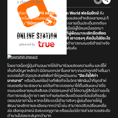
2 เดือนที่แล้ว
17
หากพูดถึงเกมแนว
RPG หรือเกม Open World ฟอร์มยักษ์
สิ่ง
หนึ่งที่มักจะโผล่มาเป็นของคู่บุญ (หรือของแสลงสำหรับหลายคน) ก็
คงหนีไม่พ้น
"มินิเกมตกปลา"
ซึ่งล่าสุด กลายเป็นประเด็นถกเถียง
อย่างร้อนแรงบน X (Twitter) ฝั่งญี่ปุ่น เมื่อมีผู้ใช้คนหนึ่งออกมา
โพสต์เปิดประเด็นว่า
"ถึงเวลาแล้วไหมที่ผู้พัฒนาจะเลิกยัดเยียด
ระบบตกปลาใส่เกม Open World สักที เอาตรงๆ คือมันไม่มีอะไร
สนุกเลย"
ซึ่งประโยคสั้นๆ นี้ดันไปแทงใจดำชาวเกมเมอร์เข้าอย่างจัง
จนมีผู้เข้ามาแสดงความคิดเห็นกันอย่างคับคั่ง
โดยชาวเน็ตญี่ปุ่นจำนวนมากได้เข้ามาร่วมแสดงความเห็น และชี้ให้
เห็นถึงปัญหาหลักว่า มินิเกมตกปลาในหลายๆ เกมมักถูกสร้างขึ้นมา
แบบขอไปที มีจุดประสงค์เพื่อทำให้ดูเหมือนเกม
"มีอะไรให้ทำ
มากมาย"
หรือเป็นแค่ข้ออ้างที่เพื่อที่จะโชว์กราฟิกผืนน้ำที่อุตส่าห์
เรนเดอร์มาซะสวยงาม แต่ดันทำระบบออกมาได้ตื้นเขินและน่าเบื่อ
เกมเมอร์หลายคนจึงสับเละว่ามินิเกมเหล่านี้ ให้ความรู้สึกไม่ต่างอะไร
กับการกดสุ่มตู้กาชา เพราะทำแค่แค่เหวี่ยงเบ็ดออกไปแล้วก็รอสุ่ม
ดรอปปลาเท่านั้น หากจะใส่ระบบนี้เข้ามาจริงๆ ผู้เล่นก็อยากให้ผู้
พัฒนาลงลึกรายละเอียดมากกว่านี้ เช่น สามารถปรับเปลี่ยนเหยื่อ
ล่อ เลือกอุปกรณ์ อิงระบบฤดูกาล หรือแม้แต่มีการล่าปลาบอสระดับ
ตำนานไปเลยจะสนุกกว่ามาก