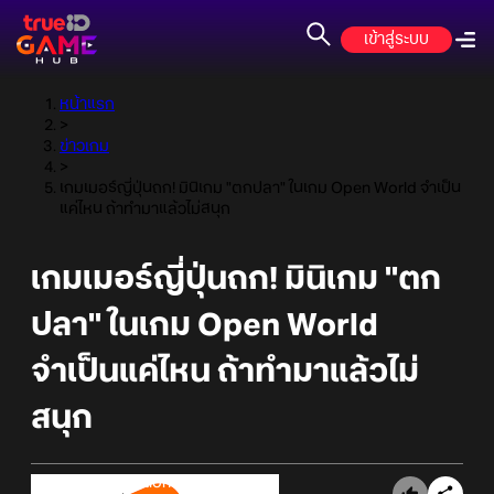
เข้าสู่ระบบ
หน้าแรก
>
ข่าวเกม
>
เกมเมอร์ญี่ปุ่นถก! มินิเกม "ตกปลา" ในเกม Open World จำเป็น
แค่ไหน ถ้าทำมาแล้วไม่สนุก
เกมเมอร์ญี่ปุ่นถก! มินิเกม "ตก
ปลา" ในเกม Open World
จำเป็นแค่ไหน ถ้าทำมาแล้วไม่
สนุก
Online Station