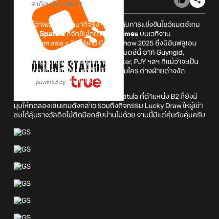
9 เดือนที่แล้ว
29
เรียกได้ว่าเพลินกันทุกนาทีจริง ๆ ครับ กับการแข่งขันโชว์แมตช์เกม
Golden Spatula
ที่จัดขึ้นโดย
Riot Games
บนเวทีงาน
gamescom asia x Thailand Game Show 2025 ซึ่งมีอินฟลูเอน
เซอร์ชื่อดังหลายคนมาร่วมสนุกกันในแมตช์นี้ อาทิ Guyngid,
Primkung, Kritngi, Ananped, Zylnazter, PJY ฯลฯ ที่แม้ว่าจะเป็น
เพียงแมตช์กระชับมิตร แต่ก็ไม่มีใครยอมใคร ต่างฝ่ายต่างงัด
กลยุทธ์เพื่อรับมืออีกฝ่ายอย่างเต็มที่
นอกจากนั้นแล้ว ภายในบูธ Golden Spatula ที่ตำแหน่ง B2 ก็ยังมี
มุมให้ทดลองเล่นเกมดังกล่าว รวมถึงกิจกรรม Lucky Draw ให้ผู้เข้า
ชมได้ลุ้นรางวัลติดไม้ติดมือกลับบ้านไปด้วย งานนี้มีแต่คุ้มกับคุ้มครับ