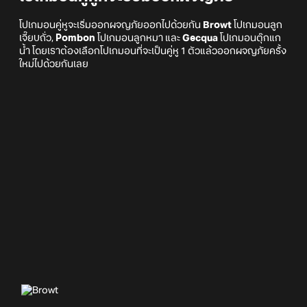
โปเกมอนคู่หูจะเริ่มออกผจญภัยออกไปด้วยกัน
Browt
โปเกมอนลูก
เจี๊ยบถั่ว,
Pombon
โปเกมอนลูกหมา และ
Gecqua
โปเกมอนตุ๊กแก
น้ำ โดยเราต้องเลือกโปเกมอนที่จะเป็นคู่หู 1 ตัวแล้วออกผจญภัยครั้ง
ใหม่ไปด้วยกันเลย