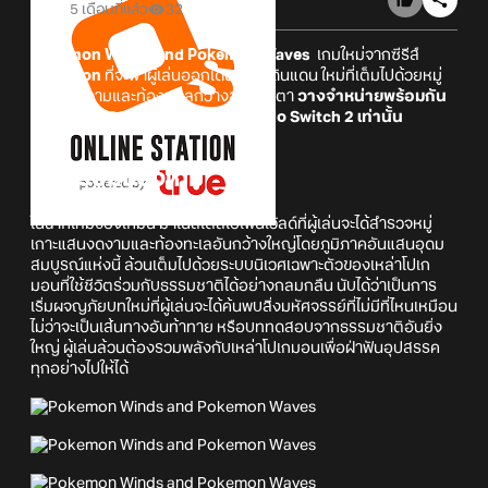
5 เดือนที่แล้ว
32
Pokemon Winds and Pokemon Waves
เกมใหม่จากซีรีส์
Pokemon
ที่จะพาผู้เล่นออกเดินทางสู่ดินแดน ใหม่ที่เต็มไปด้วยหมู่
เกาะสวยงามและท้องทะเลกว้างสุดสายตา
วางจำหน่ายพร้อมกัน
ทั่วโลกในปี 2027 เฉพาะบน Nintendo Switch 2 เท่านั้น
ภาพรวมของเกม
ในฉากใหม่ของเกมนี้ มาในสไตล์โอเพนเวิลด์ที่ผู้เล่นจะได้สำรวจหมู่
เกาะแสนงดงามและท้องทะเลอันกว้างใหญ่โดยภูมิภาคอันแสนอุดม
สมบูรณ์แห่งนี้ ล้วนเต็มไปด้วยระบบนิเวศเฉพาะตัวของเหล่าโปเก
มอนที่ใช้ชีวิตร่วมกับธรรมชาติได้อย่างกลมกลืน นับได้ว่าเป็นการ
เริ่มผจญภัยบทใหม่ที่ผู้เล่นจะได้ค้นพบสิ่งมหัศจรรย์ที่ไม่มีที่ไหนเหมือน
ไม่ว่าจะเป็นเส้นทางอันท้าทาย หรือบททดสอบจากธรรมชาติอันยิ่ง
ใหญ่ ผู้เล่นล้วนต้องรวมพลังกับเหล่าโปเกมอนเพื่อฝ่าฟันอุปสรรค
ทุกอย่างไปให้ได้