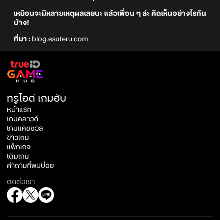
เหมือนจะมีหลายเหตุผลเลยนะ แล้วเพื่อน ๆ ล่ะ คิดเห็นอย่างไรกัน
บ้าง!
ที่มา :
blog.esuteru.com
ทรูไอดี เกมฮับ
หน้าแรก
เกมคลาวด์
เกมแคชชวล
ข่าวเกม
แพ็กเกจ
เติมเกม
คำถามที่พบบ่อย
ติดต่อเรา