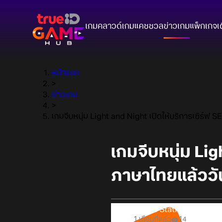
เกมคลาวด์
เกมแคชชวล
ข่าวเกม
แพ็กเกจ
เ
หน้าแรก
>
ข่าวเกม
>
เกมจีบหนุ่ม Light and Night เปิดให้บริการเซิร์ฟ 
เกมจีบหนุ่ม Lig
ภาษาไทยแล้ววัน
Online Station
1 เดือนที่แล้ว
14