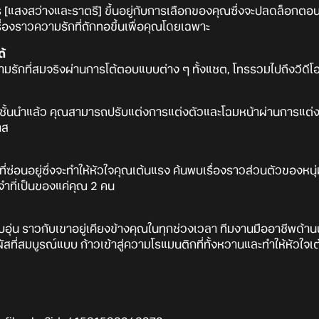
 [แสงสว่างและราตรี] ขึ้นอยู่กับการเลือกของคุณซึ่งจะปลดล็อกตอ
รื่องราวความรักที่ถักทอขึ้นเพื่อคุณโดยเฉพาะ
้
รักที่สมจริงผ่านการโต้ตอบแบบต่าง ๆ ทั้งแชต, โทรรวมไปถึงวีดีโอ
นนำแล้ว คุณสามารถปรับแต่งการแต่งตัวและโฉมหน้าผ่านการแต่งหน้า
าส
ี่ซ่อนอยู่ซึ่งจะทำให้หัวใจคุณเต้นแรง ค้นพบเรื่องราวส่วนตัวของหนุ่
ำที่เป็นของแค่คุณ 2 คน
ุ่น ราวกับเขาอยู่เคียงข้างคุณในทุกช่วงเวลา ทีมงานมืออาชีพด้านน
่สมบูรณ์แบบ ก้าวเข้าสู่ความโรแมนติกที่ทั้งหวานและทำให้หัวใจเ