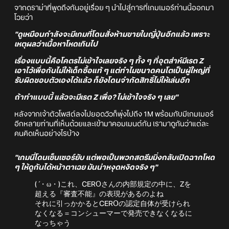
จากดราม่่าที่พูดถึงกันอยู่เรื่อย ๆ นำไปสู่การที่เกมเมอร์ท่านนี้ออกมา
โวยว่า
"ดูเหมือนกำลังจะมีเกมที่โดนสั่งห้ามขายในญี่ปุ่นอีกแล้ว เพราะ
เหตุผลว่าเนื้อหาโหดเกินไป
เรื่องแบบนี้คือโคตรไม่เข้าใจเลยจริง ๆ ทั้ง ๆ ที่อุตส่าห์มีเรต Z
เอาไว้เพื่อกันไม่ให้เด็กซื้อแท้ ๆ แต่ทำไมขนาดคนโตเป็นผู้ใหญ่ที่
รับผิดชอบตัวเองได้แล้ว ก็ยังโดนจำกัดสิทธิ์ไม่ให้เล่นอีก
ถ้าทำแบบนี้ แล้วจะมีเรต Z เพื่อ? ไม่เข้าใจจริง ๆ เลย"
หลังจากเจ้าตัวโพสต์ลงไปยอดวิวก็พุ่งไปถึง 1M พร้อมกับมีเกมเมอร์
อีกหลายท่านที่เห็นด้วยและเข้ามาคอมเมนต์กัน เรามาดูกันว่าแต่ละ
คนคิดเห็นอย่างไรบ้าง
"เกมนี่โดนเซ็นเซอร์ยับ แต่พอเป็นพวกสตรีมมิ่งกลับเปิดฉากโหด
ๆ ให้ดูกันได้หน้าตาเฉย มันน่าหงุดหงิดจริง ๆ"
(´・ω・)これ、CEROさんの内部規定の中に、Zを
超える『審査不能』の表現があるのよね
それに引っかかるとCEROの認定自体が受けられ
なくなる＝コンシューマーで発売できなくなるに
なっちゃう