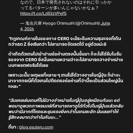
なので、日本で発売されないのはそれに引っかか
ってるパターンが多いんじゃないかなぁ？
https://t.co/LzB3zVPefS
— 鬼虫兵庫 Hyogo Onimushi (@Onimushi)
June
4, 2026
"
กฎเกณฑ์ภายในของทาง CERO จะมีระดับความรุนแรงที่เกิน
กว่าเรต Z ซึ่งเรียกว่า ไม่สามารถจัดเรตได้ อยู่ด้วยน่ะซิ
ถ้าเกิดตัวเกมไปเข้าข่ายข้อห้ามตรงนั้นขึ้นมา ก็จะไม่ได้รับใบรับ
รองจาก CERO ซึ่งนั่นหมายความว่าจะไม่สามารถวางจำหน่าย
บนแพลตฟอร์มได้เลย
เพราะฉะนั้น เหตุผลที่หลาย ๆ เกมไม่ได้วางขายในญี่ปุ่น ก็น่าจะ
มาจากกรณีที่ตัวเกมไปติดตรงข้อห้ามที่ว่านี้ซะเป็นส่วนใหญ่นั่น
แหละ
"
"ฉันเคยเล่นเกมที่ไม่มีวางจำหน่ายในญี่ปุ่นอยู่เหมือนกันนะ แต่
พอมาดูพวกภาพยนตร์ที่สามารถหาดูได้ทั่วไปในญี่ปุ่นแล้วกลับ
พบว่ามีฉากที่โหดและรุนแรงยิ่งกว่าในเกมซะอีก มันเลยทำให้
รู้สึกงงมากว่าทำไมกันนะ..."
ที่มา :
blog.esuteru.com