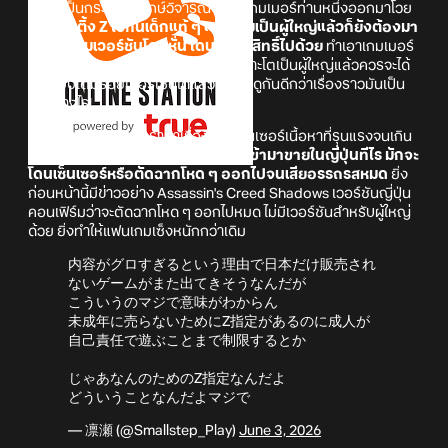
กลายเป็นกระแสวิพากษ์วิจารณ์ เมื่อมีเกมเมอร์ท่านหนึ่งออกมาโวย
ว่า
มีเรตติ้ง Z ไว้กันเด็กแท้ ๆ แต่ทำไมเป็นผู้ใหญ่แล้วก็ยังต้องมา
นั่งเล่นเกมเวอร์ชันโดนหั่น โดนจำกัดสิทธิ์ไปด้วย
ทำเอาเกมเมอร์
อีกหลายท่านบอกว่าเห็นด้วยสุด ๆ เพราะโตเป็นผู้ใหญ่แล้วควรจะได้
เล่นแบบเต็มร้อยเปอร์เซ็นได้แล้ว เรามาดูกันดีกว่าเรื่องราวมันเป็น
มาอย่างไร!
ดูเหมือนที่ญี่ปุ่นจะมีดราม่าเรื่องการเซ็นเซอร์เนื้อหาที่รุนแรงจนเกิน
พอดี
เพราะเวลาเอาเกมต่างประเทศเข้ามาขายในญี่ปุ่นทีไร มักจะ
โดนเซ็นเซอร์หรือตัดฉากโหด ๆ ออกไปจนเสียอรรถรสหมด
ยิ่ง
ก่อนหน้านี้มีข่าวอย่าง Assassin's Creed Shadows เวอร์ชันญี่ปุ่น
คอนเฟิร์มว่าจะตัดฉากโหด ๆ ออกไปหมด ไม่มีเวอร์ชันสำหรับผู้ใหญ่
ด้วย ยิ่งทำให้แฟนเกมเซ็งหนักกว่าเดิม
内容がグロすぎるという理由で日本だけ販売され
ないゲームがまた出てきそうなんだが
こういうのマジで意味がわからん
未成年に売らないためにZ指定があるのに成人が
自己責任で遊ぶことまで制限するとか
じゃあなんのためのZ指定なんだよ
どういうことなんだよマジで
— 凛瀬 (@Smallstep_Play)
June 3, 2026