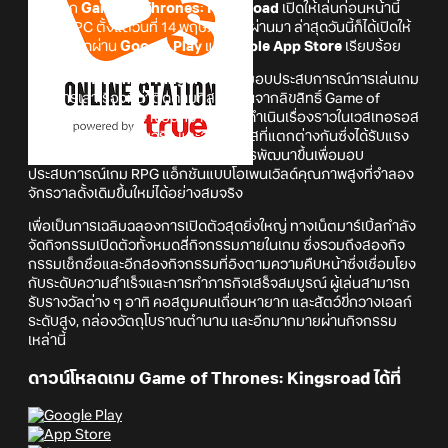
หลังจาก
Game of Thrones: Kingsroad
เปิดให้เล่นก่อนหน้านี้
แล้วบน PC ตั้งแต่วันที่ 14 พฤษภาคมที่ผ่านมา ล่าสุดวันนี้ก็ได้เปิดให้
ดาวน์โหลดผ่าน
Google Play
และ
Apple App Store
เรียบร้อย
Game of Thrones: Kingsroad
ส่งมอบประสบการณ์การเล่นเกม
ด้วยการเล่าเรื่องที่น่าติดตามที่สร้างขึ้นจากลิขสิทธิ์ Game of
Thrones โลกเปิดกว้างอันกว้างใหญ่ที่ดำเนินเรื่องราวในเวสเทอรอส
การต่อสู้แอ็กชันที่สมจริง และสามคลาสที่แตกต่างกันซึ่งได้รับแรง
บันดาลใจจากซีรีส์ต้นฉบับ เกมได้รับการพัฒนาขึ้นเพื่อมอบ
ประสบการณ์เกม RPG แอ็กชันแบบโอเพนเวิลด์คุณภาพสูงที่จำลอง
จักรวาลดั้งเดิมขึ้นใหม่ได้อย่างสมจริง
เพื่อเป็นการเฉลิมฉลองการเปิดตัวสุดยิ่งใหญ่ ทางเน็ตมาร์เบิ้ลกำลัง
จัดกิจกรรมเปิดตัวทั้งหมดสี่กิจกรรมภายในเกม ซึ่งรวมถึงสองกิจ
กรรมเช็กชื่อและอีกสองกิจกรรมที่อิงตามความคืบหน้าซึ่งเชื่อมโยง
กับระดับความสำเร็จและการทำภารกิจเสร็จสมบูรณ์ ผู้เล่นสามารถ
รับรางวัลต่าง ๆ อาทิ คอสตูมคนเถื่อนหายาก และสัตว์ขี่กวางเอลก์
ระดับสูง, กล่องวัตถุโบราณตำนาน และอีกมากมายผ่านกิจกรรม
เหล่านี้
ดาวน์โหลดเกม Game of Thrones: Kingsroad
ได้ที่