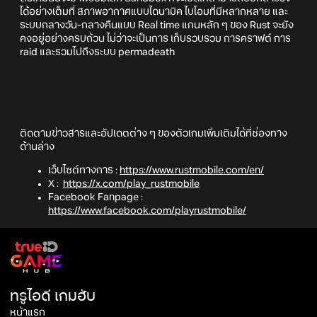
ได้อย่างเต็มที่ สภาพอากาศแบบไดนามิค ไบโอมที่มีหลากหลาย และ
ระบบกลางวัน-กลางคืนแบบ Real time แกนหลัก ๆ ของ Rust จะยัง
คงอยู่อย่างครบถ้วน ไม่ว่าจะเป็นการ เก็บรวบรวม การคราฟต์ การ
raid และรวมไปถึงระบบ permadeath
ติดตามข่าวสารและอัปเดตต่าง ๆ ของตัวเกมเพิ่มเติมได้ที่ช่องทาง
ด้านล่าง
เว็บไซต์ทางการ :
https://www.rustmobile.com/en/
X :
https://x.com/play_rustmobile
Facebook Fanpage :
https://www.facebook.com/playrustmobile/
ทรูไอดี เกมฮับ
หน้าแรก