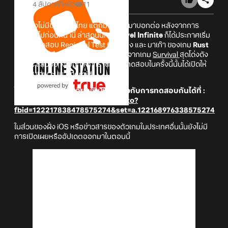
4 สัปดาห์ที่แล้ว
11
แม้จะยังไม่มีข่าวในฝั่งไทย แต่ก็มีอัปเดตมาบอกต่อ หลังจากการ
ประกาศไปก่อนหน้านี้ ล่าสุดนั้นทาง
Level Infinite
ก็ได้ประกาศเริ่ม
ต้นการทดสอบ Regional Test ที่ฮ่องกง และ มาเก๊า ของเกม
Rust
Mobile
เกมมือถือที่สร้างและดัดแปลงจากเกม
Survival
สุดโด่งดัง
บน PC แล้วอย่างเป็นทางการ โดยการทดสอบในครั้งนี้นั้นได้เปิดให้
ทดสอบเฉพาะบน Android
โดยสามารถรายละเอียดเพิ่มเติมเกี่ยวกับการทดสอบกันได้ที่ :
https://www.facebook.com/photo?
fbid=122217838478575274&set=a.122168976338575274
ในส่วนของฝั่ง iOS หรือข่าวสารของตัวเกมในประเทศอื่นนั้นยังไม่มี
การเปิดเผยหรืออัปเดตออกมาในตอนนี้