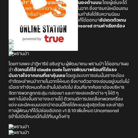
"พรานป่า"
เป็นเกมแนวแอ็คชั่นในมุมมองด้านบน
โดยผู้เล่นจะได้
รับบทเป็นพราน ออกตามล่าคนป่าภายในฉาก ซึ่งอารมณ์เหมือนเกม
แฟลชสุดฮิตในตำนาน ซึ่งในตอนนี้ตัวเกมกำลังได้รับความนิยม
อย่างมาก และล่าสุดทางผู้พัฒนาคนไทยก็ได้ออกมา
อัปเดตตัวเกม
เป็นเวอร์ชั่น v1.8.10 เพิ่มโหมด Uncensored ตามคำเรียกร้อง
แล้ว!
โดยทางเพจ ปาฏิหาริย์ อธิษฐาน ผู้พัฒนาเกม พรานป่า ได้ออกมาเผย
ว่า
ตัวเกมได้ใช้ claude code ในการพัฒนาพร้อมที่ได้แรง
บันดาลใจจากเกมที่เราคุ้นเคย
โดยรูปแบบการเล่นนั้นเราจะต้อง
กำจัดเหล่าคนป่าภายในฉากให้หมด ซึ่งบางตัวอาจจะซ่อนอยู่บนต้นไม้
เมื่อเรากำจัดหมดก็จะข้ามไปยังถัดไป ส่วนที่ยากคือเราต้องบริหาร
จัดการพวกลูกกระสุน กล่องยา และการหลบหลีกต่าง ๆ ให้ดี ๆ
เพราะไม่ยังงั้นเราอาจจะตายได้ ตัวเกมมีการปลดล็อกพวกเครื่อง
แต่ง และมีคะแนนบอกว่าตอนนี้ใครได้คะแนนสูงสุดด้วย และล่าสุด
ทางผู้พัฒนาก็ได้ปล่อยอัปเดต v1.8.10 เพิ่มโหมด Uncensored
(เข้าไปเปิดโหมดนี้กันได้ที่เมนูตั้งค่า)