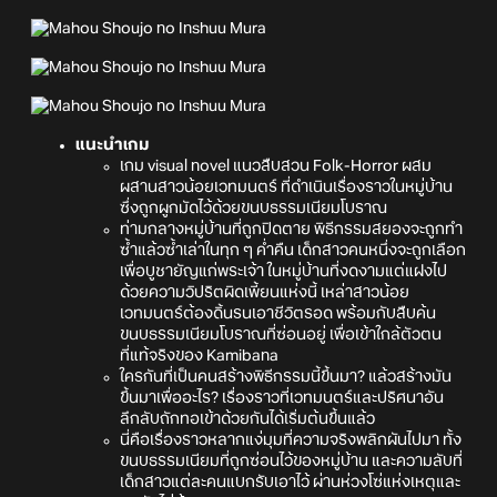
แนะนำเกม
เกม visual novel แนวสืบสวน Folk-Horror ผสม
ผสานสาวน้อยเวทมนตร์ ที่ดำเนินเรื่องราวในหมู่บ้าน
ซึ่งถูกผูกมัดไว้ด้วยขนบธรรมเนียมโบราณ
ท่ามกลางหมู่บ้านที่ถูกปิดตาย พิธีกรรมสยองจะถูกทำ
ซ้ำแล้วซ้ำเล่าในทุก ๆ ค่ำคืน เด็กสาวคนหนึ่งจะถูกเลือก
เพื่อบูชายัญแก่พระเจ้า ในหมู่บ้านที่งดงามแต่แฝงไป
ด้วยความวิปริตผิดเพี้ยนแห่งนี้ เหล่าสาวน้อย
เวทมนตร์ต้องดิ้นรนเอาชีวิตรอด พร้อมกับสืบค้น
ขนบธรรมเนียมโบราณที่ซ่อนอยู่ เพื่อเข้าใกล้ตัวตน
ที่แท้จริงของ Kamibana
ใครกันที่เป็นคนสร้างพิธีกรรมนี้ขึ้นมา? แล้วสร้างมัน
ขึ้นมาเพื่ออะไร? เรื่องราวที่เวทมนตร์และปริศนาอัน
ลึกลับถักทอเข้าด้วยกันได้เริ่มต้นขึ้นแล้ว
นี่คือเรื่องราวหลากแง่มุมที่ความจริงพลิกผันไปมา ทั้ง
ขนบธรรมเนียมที่ถูกซ่อนไว้ของหมู่บ้าน และความลับที่
เด็กสาวแต่ละคนแบกรับเอาไว้ ผ่านห่วงโซ่แห่งเหตุและ