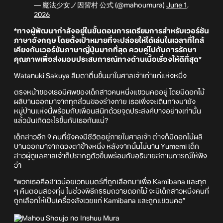
— 魔法少女ノ因習村 公式 (@mahoumura)
June 1,
2026
*ทางผู้พัฒนากำลังอยู่ในขั้นตอนการเตรียมการสำหรับเวอร์ชัน
ภาษาอังกฤษ โดยตั้งเป้าหมายที่จะปล่อยให้ได้เล่นในเวลาที่ใกล้
เคียงกับเวอร์ชันภาษาญี่ปุ่นมากที่สุด ควบคู่ไปกับการรักษา
คุณภาพเพื่อส่งมอบประสบการณ์ทางด้านเนื้อเรื่องให้ดีที่สุด*
Watanuki Sakuya ลืมตาตื่นขึ้นมาในศาลเจ้าเก่าแก่แห่งหนึ่ง
ตรงหน้าของเธอมีศพของเด็กสาวคนหนึ่งแขวนคออยู่ โดยมีดอกไม้
ผลิบานออกมาจากทุกส่วนของร่างกาย เธอเพิ่งจะเดินทางมายัง
หมู่บ้านแห่งนี้พร้อมกับเพื่อนสนิทด้วยจุดประสงค์บางอย่างเท่านั้น
แล้วมันเกิดอะไรขึ้นกับเธอกันแน่?
เด็กสาวอีก 9 คนที่ยังคงมีชีวิตอยู่ภายในศาลเจ้า ต่างก็มีดอกไม้ผลิ
บานออกมาจากดวงตาข้างหนึ่ง หลังจากนั้นไม่นาน Yumemi เด็ก
สาวผู้ดูแลศาลเจ้าก็ปรากฏตัวขึ้นพร้อมกับอธิบายสถานการณ์ให้ฟัง
ว่า
“พวกเธอคือสาวน้อยเวทมนตร์ที่ถูกเลือกมาเพื่อ Kamibana และทุก
ๆ คืนตอนสองทุ่ม ในช่วงพิธีกรรมถวายดอกไม้ จะมีเด็กสาวหนึ่งคนที่
ถูกเลือกให้เป็นเครื่องสังเวยแก่ Kamibana และถูกแขวนคอ”