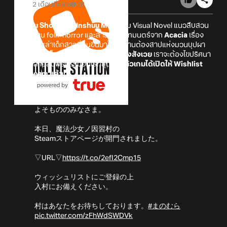
2 เดือนที่แล้ว
18
Mahou Shoujo no Inshuu Mura
เกม Visual Novel แนวสืบสวน
ผสมผสาน folk-horror และสาวน้อยเวทมนตร์จาก
Acacia
เรื่อง
ราวของเหล่าเด็กสาวที่ตื่นขึ้นมาในหมู่บ้านต้องสาปแห่งมวนบุปผา
ทุกคืนจะมีเด็กสาวถูกเลือกเป็นเครื่องสังเวย
เราจะต้องไขปริศนา
และทำลายลูปพิธีกรรมอันไร้ที่สุด
โดยตัวเกมได้เปิดให้ Wishlist
บน Steam แล้ว!
§ 入村案内 §
よそもののみなさま。
本日、魔法少女ノ因習村の
Steamストアページが開門されました。
▽URL▽
https://t.co/2efI2Cmp15
ウィッシュリストにご登録の上
入村にお備えください。
村はあなたをお待ちしております。
#まのむら
pic.twitter.com/zFhWdSWDVk