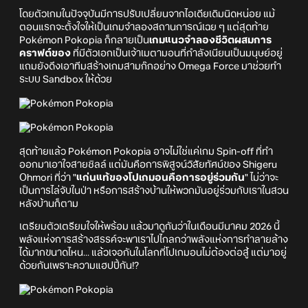
โดยตัวเกมในปัจจุบันมีการปรับเปลี่ยนจากไอเดียเดิมนิดหน่อย แม้
ตอนแรกจะตั้งใจให้เป็นเกมจำลองสถานการณ์เฉย ๆ แต่สุดท้าย
Pokémon Pokopia ก็กลายเป็น
เกมแนวจำลองชีวิตผสมการ
คราฟต์ของ
ที่มีตัวเอกเป็นเจ้าเมตามอนที่กำลังเนียนเป็นมนุษย์อยู่
แถมยังดึงเอาทีมสร้างเกมสามก๊กอย่าง Omega Force มาช่วยทำ
ระบบ Sandbox ให้ด้วย
สุดท้ายแล้ว Pokémon Pokopia อาจไม่ใช่แค่เกม Spin-off ที่ทำ
ออกมาเอาใจสายชิลล์ แต่มันคือการพิสูจน์วิสัยทัศน์ของ Shigeru
Ohmori ที่ว่า "
แก่นแท้ของโปเกมอนคือการอยู่ร่วมกัน
" ไม่ว่าจะ
เป็นการไล่จับในป่า หรือการสร้างบ้านให้พวกมันอยู่ร่วมกับเราในสวน
หลังบ้านก็ตาม
เตรียมตัวเตรียมใจให้พร้อม แล้วมาดูกันว่าในเดือนมีนาคม 2026 นี้
พลังแห่งการสร้างสรรค์จะพาเราไปไกลกว่าพลังแห่งการทำลายล้าง
ได้มากขนาดไหน... แล้วเจอกันในโลกที่โปเกมอนไม่ต้องต่อสู้ แต่มาอยู่
ด้วยกันเพราะความแฮปปี้กัน!?