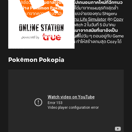
ใครจะไปเชื่อว่า
แรงบันดาลใจของเกมโปเกมอนภาคใหม่ที่ฉีกแนว
สุด ๆ อย่าง Pokémon Pokopia
จะไม่ได้มาจากแผนธุรกิจสุดล้ำ
แต่มันเริ่มมาจากความทรงจำอันแสนเรียบง่ายของคุณ Shigeru
Ohmori ผู้สร้าง Pokémon Pokopia
เกม Life Simulator
สุด
Cozy
ที่กำลังจะวางจำหน่ายบน Nintendo Switch 2 ในวันที่ 5 มีนาคม
2026 นี้ เขาได้เผยเบื้องหลังว่า ไอเดียมัน
มาจากสมัยที่เขายังเป็น
"เด็กหน้าใหม่" นั่งปูพื้นหญ้าลงในแผนที่
ไปวัน ๆ ตอนอยู่กับ Game
Freak ที่บอกได้เลยว่า ความชิลในวันนั้น ทำให้สร้างเกมสุด Cozy ได้
ในวันนี้ของจริง
Pokémon Pokopia