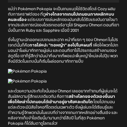
แม้ว่า Pokémon Pokopia จะเป็นเกมแนวใช้ชีวิตสไตล์ Cozy ผสม
กับการคราฟต์ของ ที่ดู
ห่างไกลจากเกมโปเกมอนภาคหลักแบบ
คนละเรื่อง
แต่ระบบการเล่นหลักของมันกลับได้รับแรงบันดาลใจมา
จากประสบการณ์ของไดเรกเตอร์อาวุโส Shigeru Ohmori ตอนที่เขา
นั่งปั้นภาค Ruby และ Sapphire เมื่อปี 2001
ซึ่งในฐานะนักออกแบบเกมและฉาก หน้าที่แรก ๆ ของ Ohmori ในโปร
เจกต์นั้นก็คือ
การไล่แปะ "กอหญ้า" ลงไปในแผนที่
เพื่อให้พวกโปเก
มอนป่าโผล่มาทักทายผู้เล่น และตอนที่เขาใช้โปรแกรมสร้างเกมของ
สตูดิโอ เขาก็รู้สึกว่ามันน่าทึ่งมากที่พอแปะพื้นหญ้าใหม่ลงไปปุ๊บ พวก
สิ่งมีชีวิตในแถบนั้นก็เริ่มโผล่ออกมาทักทายปั๊บ
และด้วยความประทับใจนั้นเอง Ohmori เลยอยากทำเกมที่ผู้เล่นจะได้
สัมผัสความรู้สึกแบบเดียวกัน คือการ
สร้างโลกของตัวเองขึ้นมา
เพื่อให้เหล่าโปเกมอนได้เข้ามาอยู่อาศัยและเติบโต
โดยโปเกมอน
แต่ละตัวจะมีนิสัยใจคอที่โดดเด่นเฉพาะตัว ซึ่งผู้เล่นจะได้เรียนรู้และ
ทำความรู้จักพวกมันในแบบที่ต่างจากเกมภาคหลักอย่างสิ้นเชิง และ
หลังจากเก็บงำไอเดียนี้มานานกว่ายี่สิบปี ในที่สุด Pokémon
Pokopia ก็ได้ลืมตาดูโลกแล้ว!