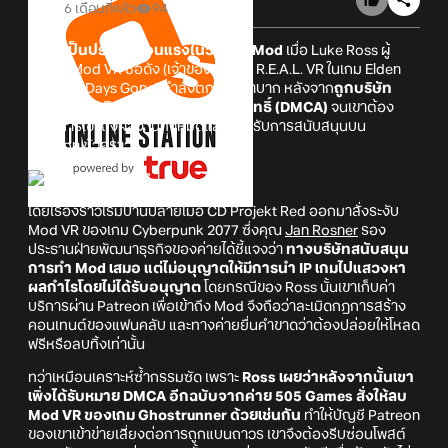
6 เดือนที่แล้ว
94
กลายเป็นประเด็นร้อนแรงในวงการ Mod
เมื่อ Luke Ross ผู้
พัฒนา Mod VR ชื่อดัง (เจ้าของผลงาน R.E.A.L. VR ในเกม Elden
Ring และ Days Gone) กำลังตกที่นั่งลำบาก หลังจาก
ถูกบริษัท
ยักษ์ใหญ่รุมกินโต๊ะด้วยกฎหมายลิขสิทธิ์ (DMCA)
จนเขาต้อง
ระงับการเข้าถึงผลงานทั้งหมดและหยุดรับการสนับสนุนบน
Patreon ชั่วคราว
โดยเรื่องราวเริ่มบานปลายเมื่อ CD Projekt Red ออกมาสั่งระงับ
Mod VR ของเกม Cyberpunk 2077 ซึ่งคุณ
Jan Rosner
รอง
ประธานฝ่ายพัฒนาธุรกิจของค่ายได้ชี้แจงว่า
ทางบริษัทสนับสนุน
การทำ Mod เสมอ แต่ไม่อนุญาตให้มีการนำ IP เกมไปแสวงหา
ผลกำไรโดยไม่ได้รับอนุญาต
โดยกรณีของ Ross นั้นเขาเก็บค่า
บริการผ่าน Patreon เพื่อเข้าถึง Mod จึงถือว่าละเมิดกฎการสร้าง
คอนเทนต์ของแฟนคลับ และทางค่ายยื่นคำขาดว่าต้องปล่อยให้โหลด
ฟรีหรือลบทิ้งเท่านั้น
ทว่าเหมือนเคราะห์ซ้ำกรรมซัด เพราะ
Ross เผยว่าหลังจากนั้นเขา
เพิ่งได้รับหมาย DMCA อีกฉบับจากค่าย 505 Games สั่งให้ลบ
Mod VR ของเกม Ghostrunner ด้วยเช่นกัน
ทำให้บัญชี Patreon
ของเขาเข้าข่ายเสี่ยงต่อการถูกแบนถาวร เขาจึงต้องรีบซ่อนโพสต์