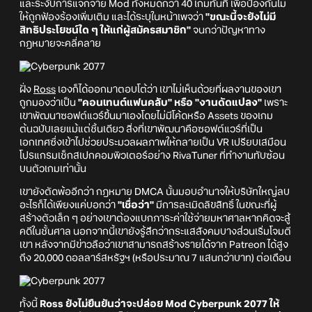
และระงับการแจกจ่าย Mod ทั้งหมดกว่า 40 เกมทันที เพื่อป้องกันไม่
ให้ถูกฟ้องร้องเพิ่มเติม และได้ระบุในหน้าเพจว่า
"ขณะนี้จะยังไม่มี
สิทธิประโยชน์ใด ๆ ให้แก่ผู้สมัครสมาชิก"
จนกว่าปัญหาทาง
กฎหมายจะคลี่คลาย
ฝั่ง
Ross
เองก็ได้ออกมาตอบโต้ว่า เขาไม่เห็นด้วยที่ผลงานของเขา
ถูกมองว่าเป็น
"คอนเทนต์แฟนคลับ" หรือ "งานดัดแปลง"
เพราะ
เขาพัฒนาซอฟต์แวร์ขึ้นมาเองโดยไม่มีโค้ดหรือ Assets ของเกม
ต้นฉบับเลยแม้แต่ชิ้นเดียว สิ่งที่เขาพัฒนาคือซอฟต์แวร์ที่เป็น
เอกเทศซึ่งเข้าไปช่วยประมวลผลภาพให้กลายเป็น VR เปรียบเสมือน
โปรแกรมเช็กสเปกคอมพิวเตอร์อย่าง RivaTuner ที่ทำงานทับซ้อน
บนตัวเกมเท่านั้น
เขายังตัดพ้ออีกว่า กฎหมาย DMCA นั้นมอบอำนาจให้บริษัทใหญ่ลบ
อะไรก็ได้เพียงแค่บอกว่า
"เชื่อว่า"
มีการละเมิดลิขสิทธิ์ ในขณะที่ผู้
สร้างตัวเล็ก ๆ อย่างเขาต้องแบกภาระค่าใช้จ่ายมหาศาลหากคิดจะสู้
คดีในชั้นศาล นอกจากนี้เขายังรู้สึกว่ากระแสสังคมบางส่วนเริ่มโจมตี
เขา หลังจากมีข่าวลือว่าเขาสามารถสร้างรายได้จาก Patreon ได้สูง
ถึง 20,000 ดอลลาร์สหรัฐฯ (หรือประมาณ 7 แสนกว่าบาท) ต่อเดือน
ทั้งนี้
Ross ยังไม่ยืนยันว่าจะปล่อย Mod Cyberpunk 2077 ให้