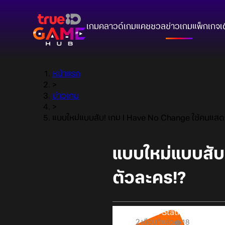
เกมคลาวด์
เกมแคชชวล
ข่าวเกม
แพ็กเกจ
เ
หน้าแรก
>
ข่าวเกม
>
แบบใหม่แบบสับ! เกม I Have No Change ใช้คนแสด
แบบใหม่แบบสับ
ตัวละคร!?
Online Station
2 เดือนที่แล้ว
18