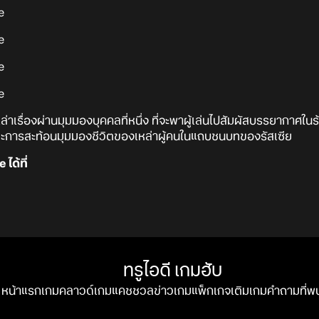
่าเรื่องผ่านมุมมองบุคคลที่หนึ่ง ที่จะพาผู้เล่นไปสัมผัสบรรยากาศใน
ละการสะท้อนมุมมองชีวิตของเหล่าผู้คนในแถบชนบทของรัสเซีย
ได้ที่
ทรูไอดี เกมฮับ
หน้าแรก
เกมคลาวด์
เกมแคชชวล
ข่าวเกม
แพ็กเกจ
เติมเกม
คำถามที่พ