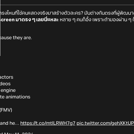
รงไหนที่ใช้คนแสดงจริงมาสร้างตัวละคร? มันต่างกันตรงที่ผู้พัฒน
creen มาตรง ๆ เลยนี่แหละ
หลาย ๆ คนก็อึ้ง เพราะถ้ามองผ่าน ๆ ก็
cause they are.
actors
ideos
 engine
ate animations
(FMV)
, and he…
https://t.co/mtlLRWH7g7
pic.twitter.com/gehXKtU