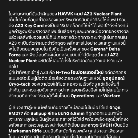
ในฐานะฐานที่มั่นสำคัญของ
HAVVK แมป AZ3 Nuclear Plant
เต็มไปด้วยข้อมูลข่าวกรองและทรัพยากรอันมีค่าที่รอให้ค้นพบ รวม
ถึง
AZ3 Key Card
ซึ่งเป็นการปลดล็อกที่ใช้ซ้ำได้เพื่อเข้าถึงห้องที่มี
มูลค่าสูงพร้อมรางวัลที่เพิ่มขึ้นเรื่อย ๆ และนอกเหนือจากของรางวัล
แล้ว ผลลัพธ์ของแมปนี้ก็ไม่เคยตายตัว ทุกการกระทำผู้เล่นทุกคนใน
AZ3 จะเป็นตัวกำหนดว่าวิกฤตจะคลี่คลายไปอย่างไรและฐานแห่งนี้
จะไปถึงตอนจบแบบใด ซึ่งถือเป็นครั้งแรกของ
Garena® Delta
Force
และเพื่อต้อนรับผู้เล่นทุกรูปแบบเข้าสู่วิกฤตนี้ แมป
AZ3
Nuclear Plant
จะเปิดให้เล่นได้ทั้งในระดับความยากแบบง่ายและ
ทั่วไป
ผู้ที่นำทัพบุกเข้าสู่ AZ3 คือ
N-Two โอเปอเรเตอร์ใหม่
อดีตวิศวกร
ระบบหล่อเย็นผู้มีอดีตเชื่อมโยงโดยตรงกับฐานแห่งนี้
ชุดอุปกรณ์
Cryo-tech
ของเขาช่วยให้ทีมชะลอความเร็วศัตรู แช่แข็งพื้นที่
สำคัญ และควบคุมจังหวะการปะทะ มอบเครื่องมือใหม่ให้ผู้เล่นในการ
กำหนดทิศทางการต่อสู้ทั้งในโหมด
Operations
และ
Warfare
ผู้เล่นจะเข้าสู่ซีซันนี้พร้อมกับอาวุธใหม่สองชิ้นในมือ ได้แก่
อาวุธ
RM277
คือ
Bullpup Rifle ขนาด 6.8mm
ที่ถูกออกแบบมาเพื่อ
เจาะเกราะยุคใหม่ ปืนคู่ใจระยะกลางที่ไว้ใจได้ พร้อมพลังหยุดยั้งที่ทรง
พลังและการควบคุมแรงสะท้อนที่ดีเยี่ยม และ
อาวุธ SVCH
เป็นชนิด
Marksman Rifle
แบบยิงทีละนัดที่ทรงพลัง ถูกสร้างมาเพื่อระยะ
ไกลและการกดดัน เมื่อรวมกันแล้ว ทั้งสองมอบคำตอบที่ชัดเจน