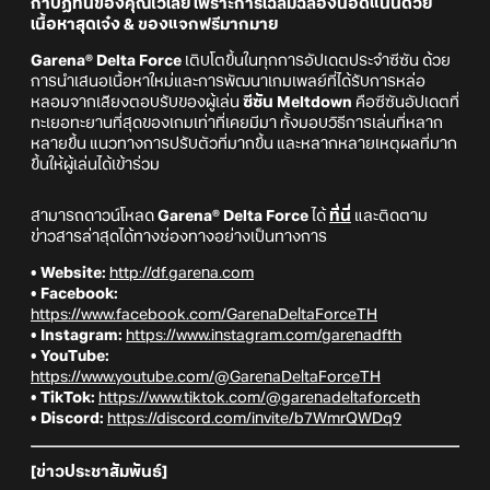
กาปฏิทินของคุณไว้เลย เพราะการเฉลิมฉลองนี้อัดแน่นด้วย
เนื้อหาสุดเจ๋ง & ของแจกฟรีมากมาย
Garena® Delta Force
เติบโตขึ้นในทุกการอัปเดตประจำซีซัน ด้วย
การนำเสนอเนื้อหาใหม่และการพัฒนาเกมเพลย์ที่ได้รับการหล่อ
หลอมจากเสียงตอบรับของผู้เล่น
ซีซัน Meltdown
คือซีซันอัปเดตที่
ทะเยอทะยานที่สุดของเกมเท่าที่เคยมีมา ทั้งมอบวิธีการเล่นที่หลาก
หลายขึ้น แนวทางการปรับตัวที่มากขึ้น และหลากหลายเหตุผลที่มาก
ขึ้นให้ผู้เล่นได้เข้าร่วม
สามารถดาวน์โหลด
Garena® Delta Force
ได้
ที่นี่
และติดตาม
ข่าวสารล่าสุดได้ทางช่องทางอย่างเป็นทางการ
• Website:
http://df.garena.com
• Facebook:
https://www.facebook.com/GarenaDeltaForceTH
• Instagram:
https://www.instagram.com/garenadfth
• YouTube:
https://www.youtube.com/@GarenaDeltaForceTH
• TikTok:
https://www.tiktok.com/@garenadeltaforceth
• Discord:
https://discord.com/invite/b7WmrQWDq9
[ข่าวประชาสัมพันธ์]