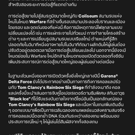
สำหรับสองระยะการต่อสู้ที่แตกต่างกัน
การต่อสู้ขยายไปสู่สมรภูมิขนาดใหญ่กับ
Coliseum
สนามรบแห่ง
ใหม่ในโหมด
Warfare
ที่สร้างขึ้นรอบสนามประลองโบราณและเมือง
โดยรอบ และจุดเด่นของที่แห่งนี้ คือการมีเหตุการณ์ไฟลุกลามแบบ
เปลี่ยนแปลงได้ เช่น การแผ่กระจายไปทั่วแมป การทำลายโครงสร้าง
ต่าง ๆ และการเปลี่ยนรูปสนามรบแบบเรียลไทม์ ตำแหน่งที่รู้สึก
ปลอดภัยในวินาทีหนึ่งอาจหายไปในวินาทีถัดมา ผลักดันให้ผู้เล่นต้อง
ปรับตัวอยู่ตลอดเวลาเมื่อการต่อสู้เปลี่ยนแปลงไป นอกจากนี้ยังจะมี
โหมดย่อยใน Warfare ใหม่อีกสามโหมดทยอยเปิดตัวตลอดทั้งซีซัน
เพิ่มประสบการณ์การต่อสู้ขนาดใหญ่ของผู้เล่นอย่างต่อเนื่อง
ในฐานะส่วนหนึ่งของการเปิดตัวครั้งยิ่งใหญ่กลางปีนี้
Garena®
Delta Force
ยังได้ประกาศอย่างเป็นทางการถึงการคอลแลปร่ว
มกับ
Tom Clancy’s Rainbow Six Siege
ที่กำลังจะมาถึง คอล
แลปครั้งนี้จะนำเสนอการจับคู่โอเปอเรเตอร์ตามธีมพิเศษ สกินอาวุธ
“Black Ice”
ที่ได้รับแรงบันดาลใจจากดีไซน์อันเป็นเอกลักษณ์ของ
Tom Clancy’s Rainbow Six Siege
และเนื้อหาในเกมเพิ่มเติมอื่น
ๆ ออกแบบมาเพื่อเป็นการเฉลิมฉลองเกมเพลย์แนวสงครามสมจริง
การคอลแลปนี้ตอกย้ำ DNA ร่วมกันระหว่างสองเกม พร้อมมอบ
ประสบการณ์ใหม่ ๆ ให้ผู้เล่นได้สัมผัสจากทั้งสองเกม