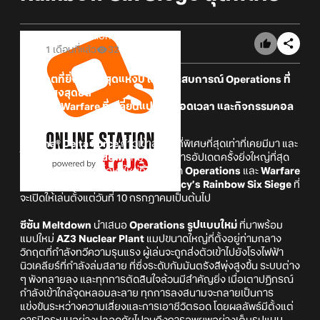
Online Station
1 เดือนที่แล้ว
32
• อัปเดตที่ยิ่งใหญ่ที่สุดแห่งปี เปิดประสบการณ์ Operations ที่
เดิมพันสูงสุดขีด
• สมรภูมิ Warfare ที่เปลี่ยนแปลงตลอดเวลา และกิจกรรมคอล
แลปสุดเดือด
Garena® Delta Force
ก้าวเข้าสู่ซีซันที่พิเศษที่สุดเท่าที่เคยมีมา และ
ได้เปิดตัวซีซัน
Meltdown
ที่มาพร้อมการอัปเดตครั้งยิ่งใหญ่ที่สุด
แห่งปี อัดแน่นด้วยเนื้อหาใหม่ทั้งในโหมด
Operations
และ
Warfare
พร้อมด้วยการคอลแลปกับ
Tom Clancy’s Rainbow Six Siege
ที่
จะเปิดให้เล่นตั้งแต่วันที่ 10 กรกฎาคมเป็นต้นไป
ซีซัน Meltdown
นำเสนอ
Operations รูปแบบใหม่
ที่มาพร้อม
แมปใหม่
AZ3 Nuclear Plant
แมปขนาดใหญ่ที่ตั้งอยู่ท่ามกลาง
วิกฤตที่กำลังทวีความรุนแรง ผู้เล่นจะถูกส่งตัวเข้าไปยังโรงไฟฟ้า
นิวเคลียร์ที่กำลังล่มสลาย ที่ซึ่งระดับกัมมันตรังสีพุ่งสูงขึ้น ระบบต่าง
ๆ พังทลายลง และทุกการตัดสินใจล้วนมีสำคัญยิ่ง เมื่อเตาปฏิกรณ์
กำลังเข้าใกล้จุดหลอมละลาย ทุกการลงสนามจะกลายเป็นการ
แข่งขันระหว่างความเสี่ยงและการเอาชีวิตรอด โดยผลลัพธ์มีตั้งแต่