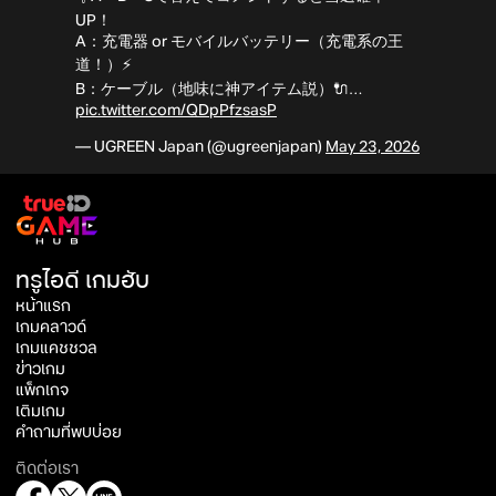
UP！
A：充電器 or モバイルバッテリー（充電系の王
道！）⚡
B：ケーブル（地味に神アイテム説）🔌…
pic.twitter.com/QDpPfzsasP
— UGREEN Japan (@ugreenjapan)
May 23, 2026
ทรูไอดี เกมฮับ
หน้าแรก
เกมคลาวด์
เกมแคชชวล
ข่าวเกม
แพ็กเกจ
เติมเกม
คำถามที่พบบ่อย
ติดต่อเรา