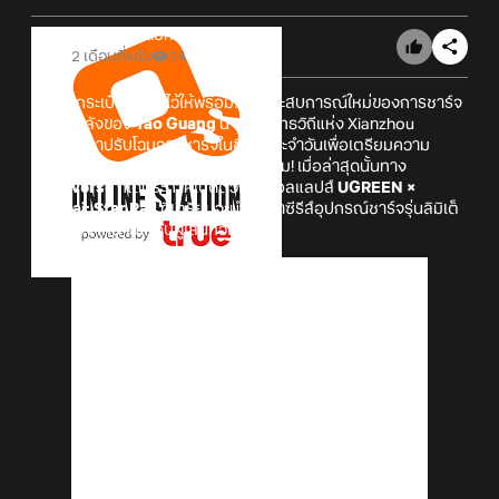
Online Station
2 เดือนที่แล้ว
14
เตรียมกระเป๋าเงินกันไว้ให้พร้อม! กับประสบการณ์ใหม่ของการชาร์จ
ที่จะนำพลังของ
Yao Guang
นายพลยุทธวิถีแห่ง Xianzhou
'Yuque' มาปรับโฉมการชาร์จในชีวิตประจำวันเพื่อเตรียมความ
พร้อมสำหรับการผจญภัยในโลกของเกม! เมื่อล่าสุดนั้นทาง
HoYoverse
ก็ได้ประกาศเปิดตัวการคอลแลปส์
UGREEN ×
Honkai: Star Rail
ที่เตรียมจะนำสินค้าซีรีส์อุปกรณ์ชาร์จรุ่นลิมิเต็
ดมาวางจำหน่ายให้กับผู้เล่นทั่วโลก!