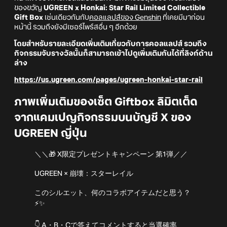
ของขวัญ
UGREEN x Honkai: Star Rail Limited Collectible
Gift Box
เช่นเดียวกันกับ
คอลแลปส์ของ Genshin
ที่เคยมีมาก่อน
หน้านี้ รวมถึงยังมีเซอร์ไพร์สอื่น ๆ อีกด้วย
โดยสำหรับรายละเอียดเพิ่มเติมเกี่ยวกับการคอลแลปส์ รวมถึง
กิจกรรมจับรางวัลนั้นก็สามารถเข้าไปดูเพิ่มเติมกันได้ที่ลิงก์ด้าน
ล่าง
https://us.ugreen.com/pages/ugreen-honkai-star-rail
ภาพเพิ่มเติมของเซ็ต Giftbox ลิมิตเต็ด
จากแคมเปญกิจกรรมบนบัญชี X ของ
UGREEN ญี่ปุ่น
＼＼🎁 X限定プレゼントキャンペーン 第1弾／／
UGREEN × 崩壊：スターレイル
このシルエット、何のコラボアイテムだと思う？
⚡✨
👇 A・B・Cで答えてコメントすると当選確率