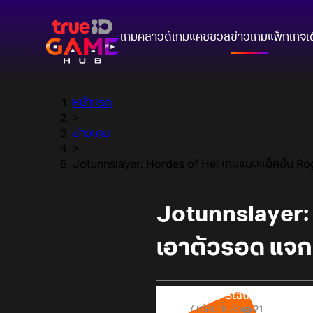
เกมคลาวด์
เกมแคชชวล
ข่าวเกม
แพ็กเกจ
เ
หน้าแรก
>
ข่าวเกม
>
Jotunnslayer: Hordes of Hel เกมแนวแอ็คชั่น R
Jotunnslayer: 
เอาตัวรอด แจก
Online Station
7 เดือนที่แล้ว
21