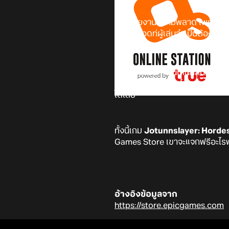
บอกเลยงานนี้ห้ามพลาด เพราะท
เอาตัวรอดท่ผู้เล่นจำเป็นต้องต่
สุดท้าย และคว้ารางวัลสูงสุด
ให้ไ
สำหรับเพื่อน ๆ คนไหนที่สนใจสาม
บัญชีกับทางเว็บไซต์และโหลด Ep
ได้เลย
ทั้งนี้เกม
Jotunnslayer: Hordes 
Games Store เขาจะแจกฟรีอะไรฟ
อ้างอิงข้อมูลจาก
https://store.epicgames.com