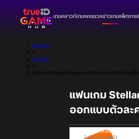
เกมคลาวด์
เกมแคชชวล
ข่าวเกม
แพ็กเกจ
เ
หน้าแรก
>
ข่าวเกม
>
แฟนเกม Stellar Blade บางส่วนแสดงความไม่พอใจ
แฟนเกม Stella
ออกแบบตัวละค
Online Station
2 เดือนที่แล้ว
23